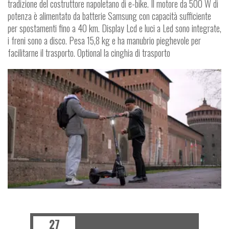
tradizione del costruttore napoletano di e-bike. Il motore da 500 W di
potenza è alimentato da batterie Samsung con capacità sufficiente
per spostamenti fino a 40 km. Display Lcd e luci a Led sono integrate,
i freni sono a disco. Pesa 15,8 kg e ha manubrio pieghevole per
facilitarne il trasporto. Optional la cinghia di trasporto
P
T
G
R
E
E
N
L
A
N
E
27