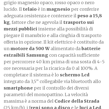
grigio magnesio opaco, rosso opaco o nero
lucido. Il
telaio
è in
magnesio
per conferire
adeguata resistenza e contenere il
peso a 15,8
kg
, fattore che ne agevola il
trasporto sui
mezzi pubblici
insieme alla possibilità di
piegare il manubrio e alla cinghia di trasporto
offerta in opzione. Il kit elettrico è costituito da
un
motore da 500 W
alimentato da
batterie
estraibili Samsung
con capacità sufficiente
per percorrere 40 km prima di una sosta di 4-5
ore necessaria per la ricarica da 0 al 100%. A
completare il sistema è lo
schermo Lcd
integrato da 3,5” collegabile via bluetooth allo
smartphone
per il controllo dei diversi
parametri del monopattino. La velocità
massima è a norma del
Codice della Strada
(25 km/h), i f
reni sono a disco
e le
luci a Led
.