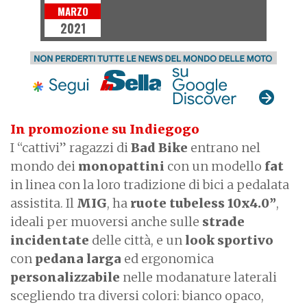
MARZO
2021
In promozione su Indiegogo
I “cattivi” ragazzi di
Bad Bike
entrano nel
mondo dei
monopattini
con un modello
fat
in linea con la loro tradizione di bici a pedalata
assistita. Il
MIG
, ha
ruote tubeless 10x4.0”
,
ideali per muoversi anche sulle
strade
incidentate
delle città, e un
look sportivo
con
pedana larga
ed ergonomica
personalizzabile
nelle modanature laterali
scegliendo tra diversi colori: bianco opaco,