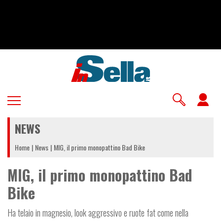
Salta
al
contenuto
principale
U
a
NEWS
m
Home
News
MIG, il primo monopattino Bad Bike
MIG, il primo monopattino Bad
Bike
Ha telaio in magnesio, look aggressivo e ruote fat come nella