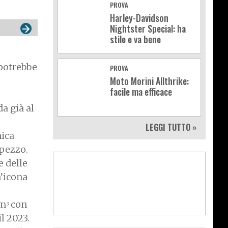
PROVA
Harley-Davidson
Nightster Special: ha
stile e va bene
potrebbe
PROVA
Moto Morini Allthrike:
facile ma efficace
a già al
LEGGI TUTTO »
nica
 pezzo.
e delle
n’icona
cm
con
3
l 2023.