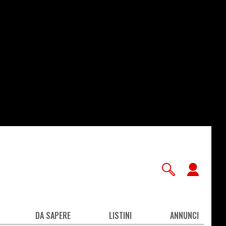
User
accou
men
DA SAPERE
LISTINI
ANNUNCI