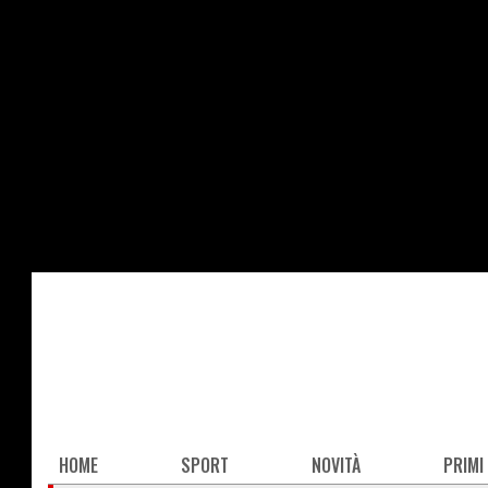
Salta
al
contenuto
principale
Main
HOME
SPORT
NOVITÀ
PRIMI
navigation