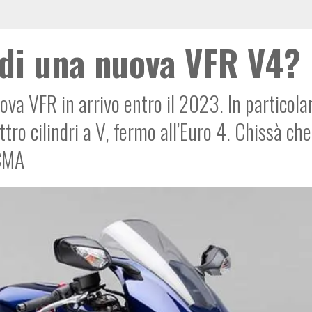
 di una nuova VFR V4?
va VFR in arrivo entro il 2023. In particolar
tro cilindri a V, fermo all’Euro 4. Chissà che
ICMA