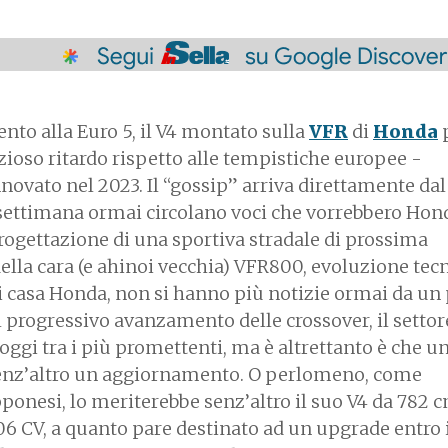
to alla Euro 5, il V4 montato sulla
VFR
di
Honda
zioso ritardo rispetto alle tempistiche europee -
ovato nel 2023. Il “gossip” arriva direttamente dal
ettimana ormai circolano voci che vorrebbero Hond
progettazione di una sportiva stradale di prossima
della cara (e ahinoi vecchia) VFR800, evoluzione tec
i casa Honda, non si hanno più notizie ormai da un
l progressivo avanzamento delle crossover, il settor
 oggi tra i più promettenti, ma è altrettanto è che u
enz’altro un aggiornamento. O perlomeno, come
onesi, lo meriterebbe senz’altro il suo V4 da 782 
06 CV, a quanto pare destinato ad un upgrade entro i