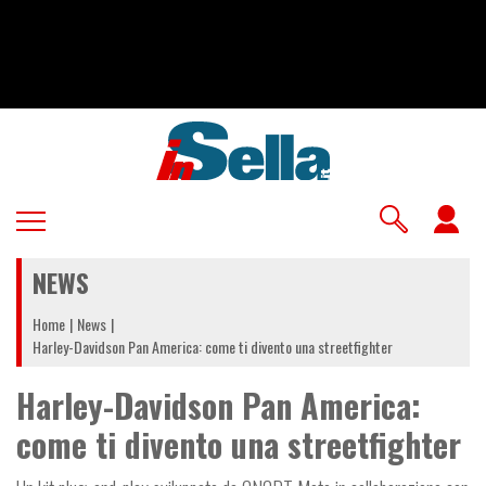
Salta
al
contenuto
principale
U
a
NEWS
m
Home
News
Harley-Davidson Pan America: come ti divento una streetfighter
Harley-Davidson Pan America:
come ti divento una streetfighter