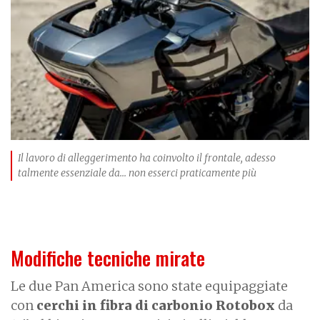
g
e
Il lavoro di alleggerimento ha coinvolto il frontale, adesso
talmente essenziale da... non esserci praticamente più
Modifiche tecniche mirate
Le due Pan America sono state equipaggiate
con
cerchi in fibra di carbonio Rotobox
da