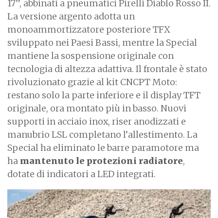
17”, abbinati a pneumatici Pirelli Diablo Rosso II.
La versione argento adotta un
monoammortizzatore posteriore TFX
sviluppato nei Paesi Bassi, mentre la Special
mantiene la sospensione originale con
tecnologia di altezza adattiva. Il frontale è stato
rivoluzionato grazie al kit CNCPT Moto:
restano solo la parte inferiore e il display TFT
originale, ora montato più in basso. Nuovi
supporti in acciaio inox, riser anodizzati e
manubrio LSL completano l’allestimento. La
Special ha eliminato le barre paramotore ma
ha
mantenuto le protezioni radiatore
,
dotate di indicatori a LED integrati.
I
m