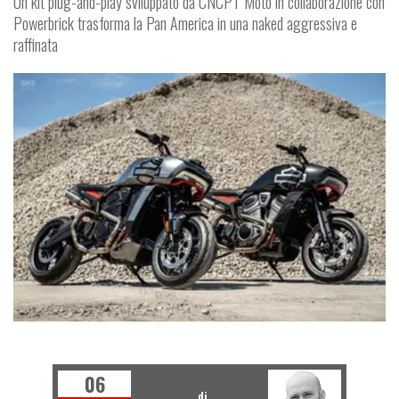
Un kit plug-and-play sviluppato da CNCPT Moto in collaborazione con
Powerbrick trasforma la Pan America in una naked aggressiva e
raffinata
FUORISERIE
06
di