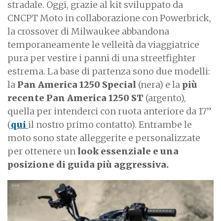
stradale. Oggi, grazie al kit sviluppato da
CNCPT Moto in collaborazione con Powerbrick,
la crossover di Milwaukee abbandona
temporaneamente le velleità da viaggiatrice
pura per vestire i panni di una streetfighter
estrema. La base di partenza sono due modelli:
la
Pan America 1250 Special
(nera) e la
più
recente Pan America 1250 ST
(argento),
quella per intenderci con ruota anteriore da 17”
(
qui
il nostro primo contatto). Entrambe le
moto sono state alleggerite e personalizzate
per ottenere un
look essenziale e una
posizione di guida più aggressiva.
I
m
a