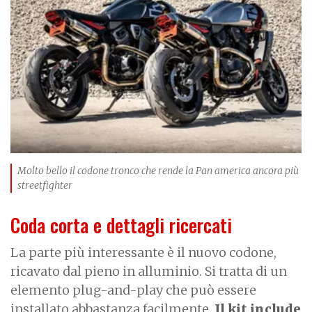
a
g
e
Molto bello il codone tronco che rende la Pan america ancora più
streetfighter
Coda corta e dettagli ricercati
La parte più interessante è il nuovo codone,
ricavato dal pieno in alluminio. Si tratta di un
elemento plug-and-play che può essere
installato abbastanza facilmente.
Il kit include