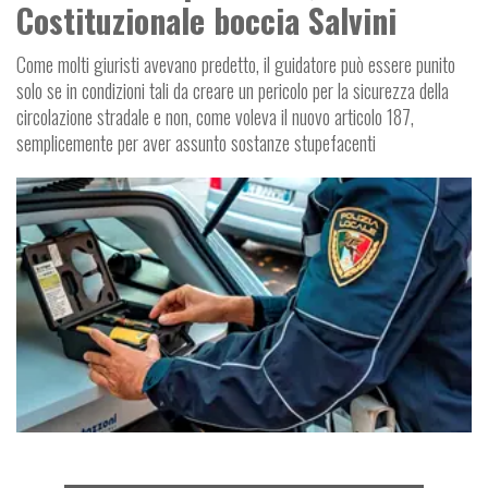
Costituzionale boccia Salvini
Come molti giuristi avevano predetto, il guidatore può essere punito
solo se in condizioni tali da creare un pericolo per la sicurezza della
circolazione stradale e non, come voleva il nuovo articolo 187,
semplicemente per aver assunto sostanze stupefacenti
I
P
O
L
I
T
I
C
A
E
T
R
A
S
P
O
R
T