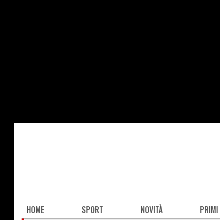
Salta
al
contenuto
principale
Main
HOME
SPORT
NOVITÀ
PRIMI
navigation