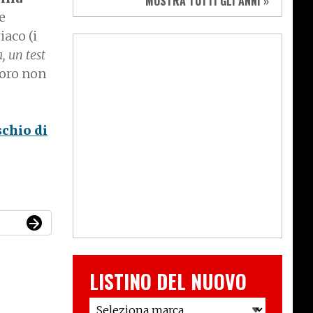
MOSTRA TUTTI GLI ANNI »
e
iaco (i
a, un test
loro non
schio di
LISTINO DEL NUOVO