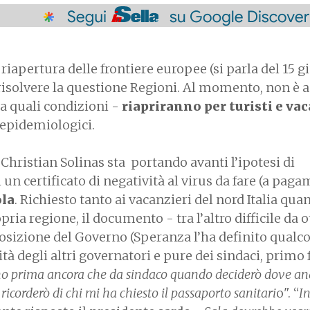
 riapertura delle frontiere europee (si parla del 15 g
 risolvere la questione Regioni. Al momento, non è 
 a quali condizioni -
riapriranno per turisti e vac
 epidemiologici.
 Christian Solinas sta portando avanti l’ipotesi di
 un certificato di negatività al virus da fare (a pag
ola
. Richiesto tanto ai vacanzieri del nord Italia quan
opria regione, il documento - tra l’altro difficile da 
posizione del Governo (Speranza l’ha definito qualco
lità degli altri governatori e pure dei sindaci, primo f
no prima ancora che da sindaco
quando deciderò dove an
corderò di chi mi ha chiesto il passaporto sanitari
o". “
I