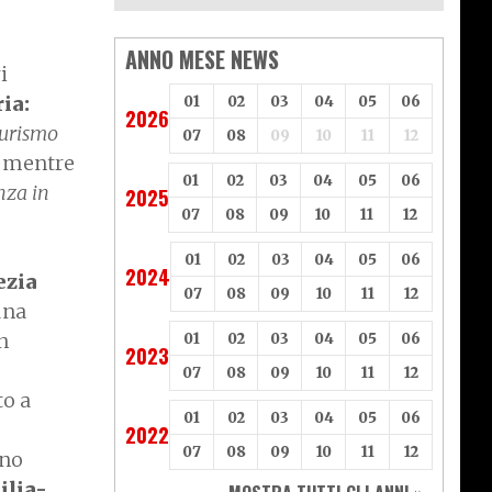
ANNO MESE NEWS
i
ia:
01
02
03
04
05
06
2026
turismo
07
08
09
10
11
12
, mentre
01
02
03
04
05
06
nza in
2025
07
08
09
10
11
12
01
02
03
04
05
06
2024
ezia
07
08
09
10
11
12
una
n
01
02
03
04
05
06
2023
07
08
09
10
11
12
to a
01
02
03
04
05
06
2022
07
08
09
10
11
12
ono
ilia-