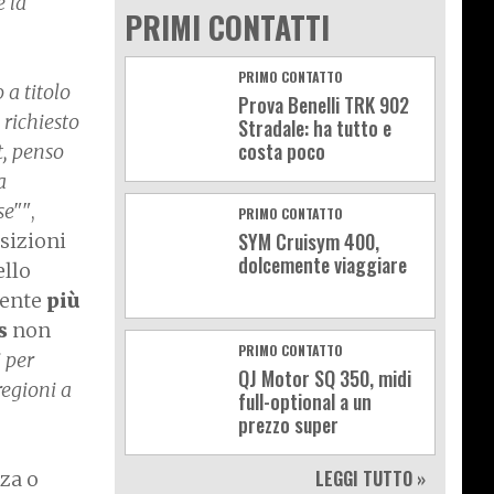
 la
PRIMI CONTATTI
PRIMO CONTATTO
 a titolo
Prova Benelli TRK 902
 richiesto
Stradale: ha tutto e
costa poco
t, penso
a
se""
,
PRIMO CONTATTO
SYM Cruisym 400,
osizioni
dolcemente viaggiare
ello
mente
più
is
non
PRIMO CONTATTO
i per
QJ Motor SQ 350, midi
regioni a
full-optional a un
prezzo super
LEGGI TUTTO »
nza o