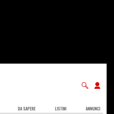
User
accou
men
DA SAPERE
LISTINI
ANNUNCI