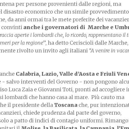
ntena per persone provenienti dalle regioni, ma
l disastro economico che un simile provvedimento
ne, da anni ormai tra le mete preferite dei vacanzier
” convinti
anche i governatori di Marche e Umbr
raccia aperte i lombardi che, lo ricordo, rappresentano il 
meri per la regione
”, ha detto Ceriscioli dalle Marche
ente rivolto un invito agli italiani
“A venire in vaca
i anche
Calabria, Lazio, Valle d’Aosta e Friuli Ven
re - salvo interventi del Governo - non pongono alc
iso Luca Zaia e Giovanni Toti, pronti ad accogliere i
i lombardi che hanno casa al mare. Più cauto ma
e il presidente della
Toscana
che, pur intenziona
 vacanzieri, chiede prudenza dal parte del governo,
olo a patto di indici di contagio uniformi. Rimang
nitari il
Molise, la Basilicata, la Campania, l’Em