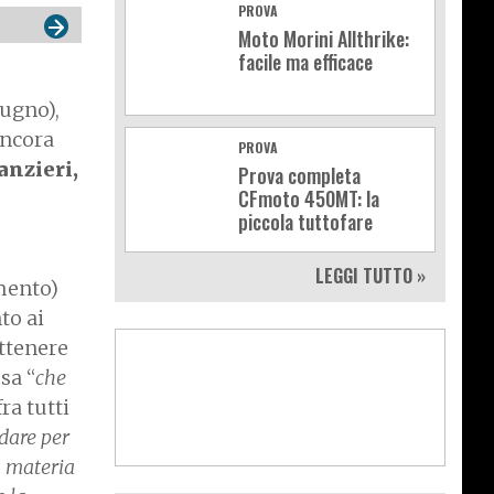
PROVA
Moto Morini Allthrike:
facile ma efficace
iugno),
ancora
PROVA
anzieri,
Prova completa
CFmoto 450MT: la
piccola tuttofare
LEGGI TUTTO »
amento)
to ai
ottenere
sa “
che
ra tutti
dare per
n materia