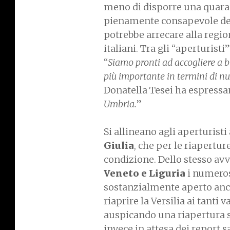
meno di disporre una quara
pienamente consapevole de
potrebbe arrecare alla regio
italiani. Tra gli “aperturisti
“
Siamo pronti ad accogliere a b
più importante in termini di nu
Donatella Tesei ha espressam
Umbria.
”
Si allineano agli aperturist
Giulia
, che per le riapertu
condizione. Dello stesso avv
Veneto e Liguria
i numeros
sostanzialmente aperto anch
riaprire la Versilia ai tanti
auspicando una riapertura s
invece in attesa dei report sa