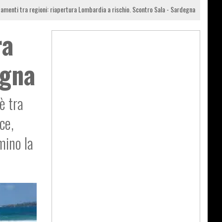
amenti tra regioni: riapertura Lombardia a rischio. Scontro Sala - Sardegna
ra
egna
è tra
ce,
mino la