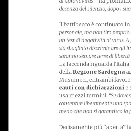
di Coronavirus
- ha prontamen
decenza del silenzio, dopo i suo
Il battibecco è continuato in 
personale, ma non tiro proprio 
un test di negatività al virus. A
sia sbagliato discriminare gli 
saranno sempre terre di libertà 
La faccenda riguarda l’Italia
della
Regione Sardegna
ar
Musumeci, entrambi favorev
cauti con dichiarazioni
e 
usa mezzi termini:
“Se doves
consentire liberamente uno spo
meno che non si garantisca la 
Decisamente più “aperta” l