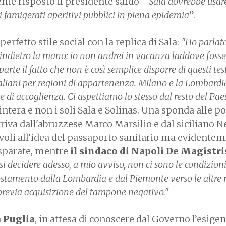
te risposto il presidente sardo -
Sala dovrebbe usare
i famigerati aperitivi pubblici in piena epidemia
”.
perfetto stile social con la replica di Sala:
"Ho parlato
indietro la mano: io non andrei in vacanza laddove fosse
 parte il fatto che non è così semplice disporre di questi tes
italiani per regioni di appartenenza. Milano e la Lombardi
e di accoglienza. Ci aspettiamo lo stesso dal resto del Pae
 intera e non i soli Sala e Solinas. Una sponda alle p
riva dall'abruzzese Marco Marsilio e dal siciliano N
oli all’idea del passaporto sanitario ma evidente
sparate, mentre
il sindaco di Napoli De Magistr
si decidere adesso, a mio avviso, non ci sono le condizion
stamento dalla Lombardia e dal Piemonte verso le altre 
previa acquisizione del tampone negativo."
a
Puglia
, in attesa di conoscere dal Governo l’esige