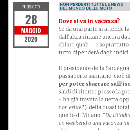
PUBBLICATO
28
Dove si va in vacanza?
Se da una parte si attende la
MAGGIO
dall’altra rimane ancora da
2020
chiaro quali - e soprattutto
tutto dipenderà dagli indici
Il presidente della Sardegna
passaporto sanitario, cioè di
per poter sbarcare sull’is
sardi di ritorno presso la pr
- ha già trovato la netta op
non esiste
”), della quasi tota
quello di Milano. "
Da cittadi
un weekend o una vacanza mi ri