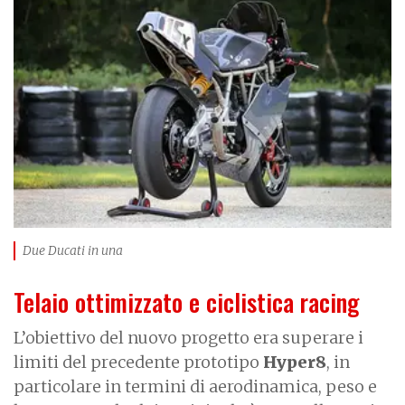
m
a
g
e
Due Ducati in una
Telaio ottimizzato e ciclistica racing
L’obiettivo del nuovo progetto era superare i
limiti del precedente prototipo
Hyper8
, in
particolare in termini di aerodinamica, peso e