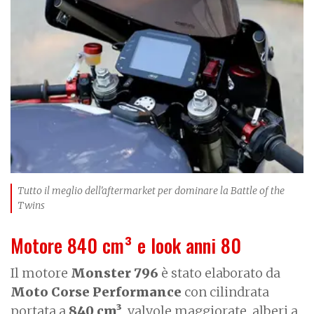
m
a
g
e
Tutto il meglio dell'aftermarket per dominare la Battle of the
Twins
Motore 840 cm³ e look anni 80
Il motore
Monster 796
è stato elaborato da
Moto Corse Performance
con cilindrata
portata a
840 cm³
, valvole maggiorate, alberi a