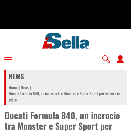
Salta
al
contenuto
principale
U
a
NEWS
m
Home
News
Ducati Formula 840, un incrocio tra Monster e Super Sport per vincere in
pista
Ducati Formula 840, un incrocio
tra Monster e Super Sport per