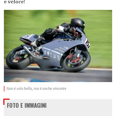
e veloce!
I
m
a
g
e
Non è solo bella, ma è anche vincente
FOTO E IMMAGINI