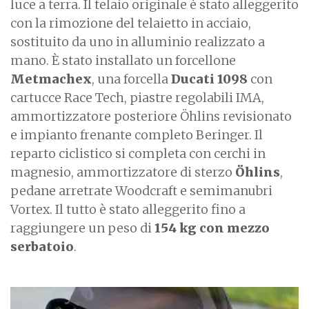
luce a terra. Il telaio originale è stato alleggerito
con la rimozione del telaietto in acciaio,
sostituito da uno in alluminio realizzato a
mano. È stato installato un forcellone
Metmachex
, una forcella
Ducati 1098
con
cartucce Race Tech, piastre regolabili IMA,
ammortizzatore posteriore Öhlins revisionato
e impianto frenante completo Beringer. Il
reparto ciclistico si completa con cerchi in
magnesio, ammortizzatore di sterzo
Öhlins
,
pedane arretrate Woodcraft e semimanubri
Vortex. Il tutto è stato alleggerito fino a
raggiungere un peso di
154 kg con mezzo
serbatoio
.
I