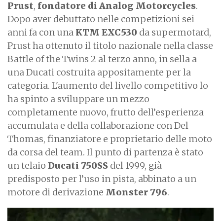
Prust
,
fondatore di
Analog Motorcycles
.
Dopo aver debuttato nelle competizioni sei
anni fa con una
KTM EXC530
da supermotard,
Prust ha ottenuto il titolo nazionale nella classe
Battle of the Twins 2 al terzo anno, in sella a
una Ducati costruita appositamente per la
categoria. L'aumento del livello competitivo lo
ha spinto a sviluppare un mezzo
completamente nuovo, frutto dell’esperienza
accumulata e della collaborazione con Del
Thomas, finanziatore e proprietario delle moto
da corsa del team. Il punto di partenza è stato
un telaio
Ducati 750SS
del 1999, già
predisposto per l’uso in pista, abbinato a un
motore di derivazione
Monster 796
.
I