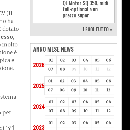
QJ Motor SQ 350, midi
full-optional a un
V (11
prezzo super
umo ha
È dotato
LEGGI TUTTO »
tesso
,
o molto
ANNO MESE NEWS
sione è
pica e
01
02
03
04
05
06
2026
sione.
07
08
09
10
11
12
01
02
03
04
05
06
2025
07
08
09
10
11
12
sistema
01
02
03
04
05
06
2024
07
08
09
10
11
12
o per
01
02
03
04
05
06
2023
i 14”!