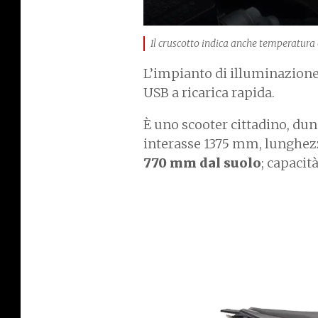
Il cruscotto indica anche temperatur
L’impianto di illuminazione è
USB a ricarica rapida.
È uno scooter cittadino, dunq
interasse 1375 mm, lunghezz
770 mm dal suolo
; capacit
I
m
a
g
e