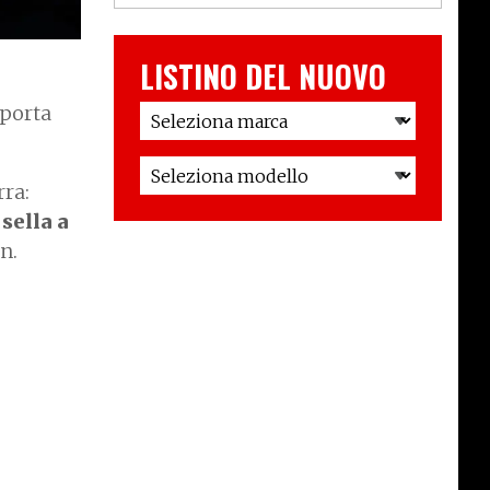
LISTINO DEL NUOVO
 porta
rra:
sella a
en.