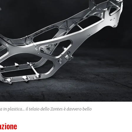
in plastica... il telaio dello Zontes è davvero bello
azione