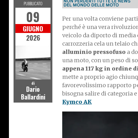
PUBBLICATO
09
Per una volta conviene parti
perché è una vera rivoluzion
GIUGNO
veicolo da diporto di media 
2026
carrozzeria cela un telaio c
alluminio pressofuso
a do
una moto, con un peso di so
appena 117 kg in ordine d
mette a proprio agio chiunq
di
favorevolissimo rapporto pes
Dario
bisogna salire di categoria e
Ballardini
Kymco AK
I
m
a