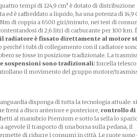
uattro tempi di 124,9 cm³ è dotato di distribuzione
ed è raffreddato a liquido, ha una potenza di 14,9 C
 Nm di coppia a 6500 giri/minuto, nei test di cons
contentandosi di 2,6 litri di carburante per 100 km. 
il radiatore è fissato direttamente al motore s
 perché i tubi di collegamento con il radiatore son
bbero se fosse in posizione tradizionale. La trasmis
e sospensioni sono tradizionali:
forcella telesco
trollano il movimento del gruppo motore/trasmis
anguardia disponga di tutta la tecnologia attuale: 
e freni a disco anteriore e posteriore,
controllo di
chetti al manubrio Premium e sotto la sella lo spazi
a agevole il trasporto di una borsa sulla pedana, il
ermette di ridurre i consumi in città. Le ruote sono d