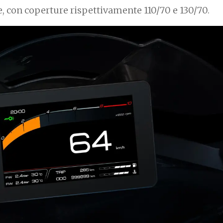
re, con coperture rispettivamente 110/70 e 130/70.