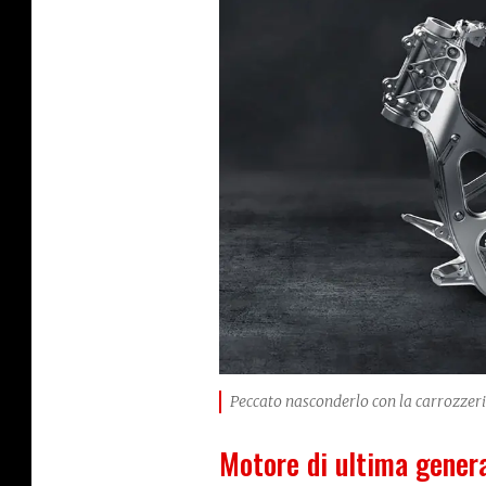
g
e
Peccato nasconderlo con la carrozzeria 
Motore di ultima gener