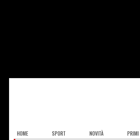
Salta
al
contenuto
principale
Main
HOME
SPORT
NOVITÀ
PRIMI
navigation