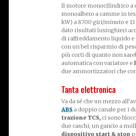
Il motore monocilindrico a q
monoalbero a camme in testa 
kW) a 8700 giri/minuto e 13
dato risultati lusinghieri ac
di raffreddamento liquido e
con un bel risparmio di peso
più corti di quanto non sare
automatica con variatore e
l
due ammortizzatori che con
Tanta elettronica
Va da sé che un mezzo all’av
ABS
a doppio canale per i du
trazione TCS,
ci sono bloc
due caschi; un gancio a moll
dispositivo start & stop
p