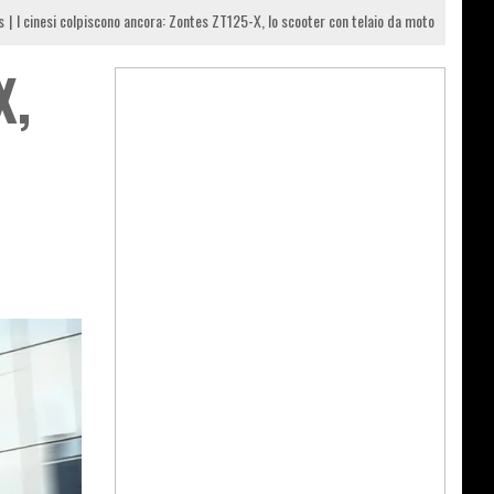
s
I cinesi colpiscono ancora: Zontes ZT125-X, lo scooter con telaio da moto
X,