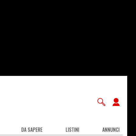
User
accou
men
DA SAPERE
LISTINI
ANNUNCI