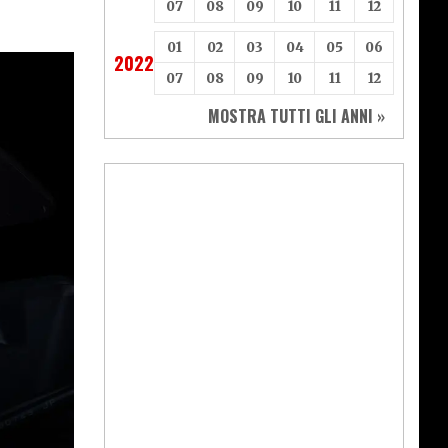
07
08
09
10
11
12
01
02
03
04
05
06
2022
07
08
09
10
11
12
MOSTRA TUTTI GLI ANNI »