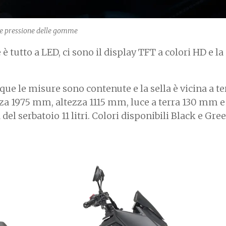
a e pressione delle gomme
 tutto a LED, ci sono il display TFT a colori HD e la
ue le misure sono contenute e la sella è vicina a te
a 1975 mm, altezza 1115 mm, luce a terra 130 mm e
à del serbatoio 11 litri. Colori disponibili Black e Gre