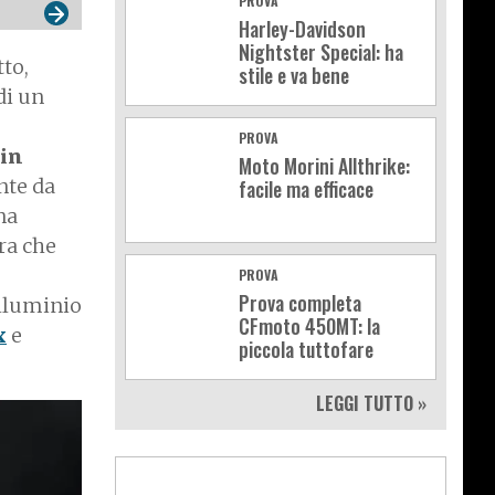
PROVA
Harley-Davidson
Nightster Special: ha
tto,
stile e va bene
di un
PROVA
 in
Moto Morini Allthrike:
nte da
facile ma efficace
na
era che
PROVA
Prova completa
alluminio
CFmoto 450MT: la
x
e
piccola tuttofare
LEGGI TUTTO »