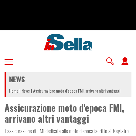
Salta
al
contenuto
principale
U
a
NEWS
m
Home
News
Assicurazione moto d'epoca FMI, arrivano altri vantaggi
Assicurazione moto d'epoca FMI,
arrivano altri vantaggi
L’assicurazione di FMI dedicata alle moto d’epoca iscritte al Registro