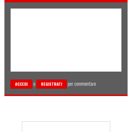
o
per commentare
ACCEDI
REGISTRATI