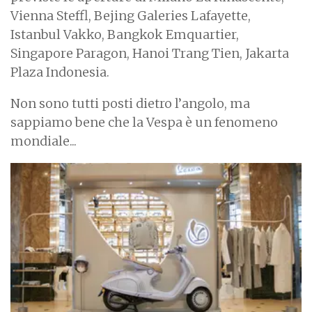
Vienna Steffl, Bejing Galeries Lafayette,
Istanbul Vakko, Bangkok Emquartier,
Singapore Paragon, Hanoi Trang Tien, Jakarta
Plaza Indonesia.
Non sono tutti posti dietro l’angolo, ma
sappiamo bene che la Vespa è un fenomeno
mondiale...
I
m
a
g
e