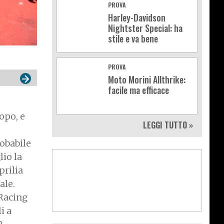
PROVA
Harley-Davidson
Nightster Special: ha
stile e va bene
PROVA
Moto Morini Allthrike:
facile ma efficace
dopo, e
LEGGI TUTTO »
robabile
lio la
prilia
ale.
 Racing
i a