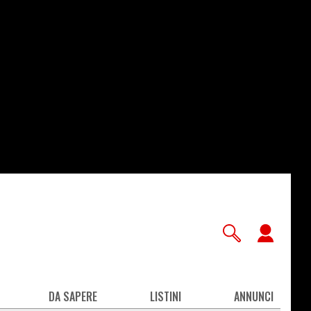
User
accou
men
DA SAPERE
LISTINI
ANNUNCI