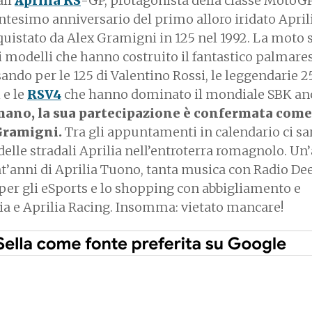
ll'
Aprilia RS
-GP, protagonista della classe MotoGP
entesimo anniversario del primo alloro iridato April
uistato da Alex Gramigni in 125 nel 1992. La moto 
 i modelli che hanno costruito il fantastico palmares
sando per le 125 di Valentino Rossi, le leggendarie 2
 e le
RSV4
che hanno dominato il mondiale SBK an
mano, la sua partecipazione è confermata come
 Gramigni.
Tra gli appuntamenti in calendario ci sa
delle stradali Aprilia nell’entroterra romagnolo. Un
nt’anni di Aprilia Tuono, tanta musica con Radio Dee
er gli eSports e lo shopping con abbigliamento e
ia e Aprilia Racing. Insomma: vietato mancare!