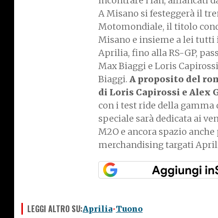
incontrare i fan, affiancati da
A Misano si festeggerà il tr
Motomondiale, il titolo conq
Misano e insieme a lei tutti
Aprilia, fino alla RS-GP, pas
Max Biaggi e Loris Capirossi
Biaggi.
A proposito del ro
di Loris Capirossi e Alex
con i test ride della gamma 
speciale sarà dedicata ai ve
M2O e ancora spazio anche p
merchandising targati April
LEGGI ALTRO SU:
Aprilia
Tuono