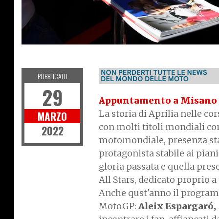
NEWS
PUBBLICATO
29
Appuntamento a Misano
La storia di Aprilia nelle co
MARZO
con molti titoli mondiali co
2022
motomondiale, presenza stab
protagonista stabile ai piani
gloria passata e quella pres
All Stars, dedicato proprio 
Anche qust'anno il programm
MotoGP:
Aleix Espargaró,