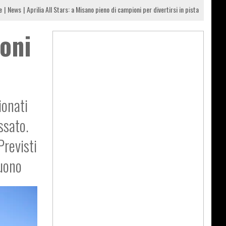
e
News
Aprilia All Stars: a Misano pieno di campioni per divertirsi in pista
ioni
ionati
ssato.
Previsti
Tuono