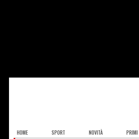
Salta
al
contenuto
principale
Main
HOME
SPORT
NOVITÀ
PRIMI
navigation