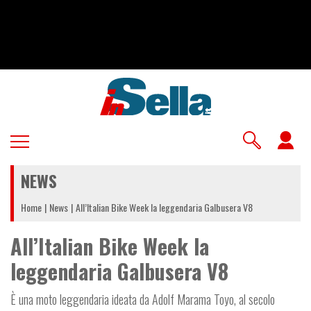
Salta
al
contenuto
principale
U
a
NEWS
m
Home
News
All’Italian Bike Week la leggendaria Galbusera V8
All’Italian Bike Week la
leggendaria Galbusera V8
È una moto leggendaria ideata da Adolf Marama Toyo, al secolo