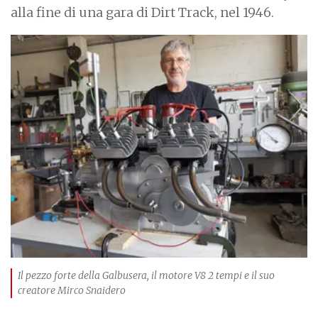
alla fine di una gara di Dirt Track, nel 1946.
I
m
a
g
e
Il pezzo forte della Galbusera, il motore V8 2 tempi e il suo
creatore Mirco Snaidero