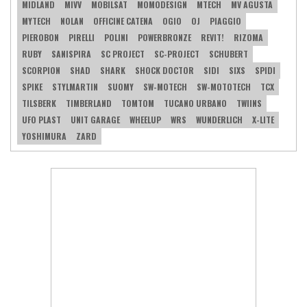
MIDLAND
MIVV
MOBILSAT
MOMODESIGN
MTECH
MV AGUSTA
MYTECH
NOLAN
OFFICINE CATENA
OGIO
OJ
PIAGGIO
PIEROBON
PIRELLI
POLINI
POWERBRONZE
REVIT!
RIZOMA
RUBY
SANISPIRA
SC PROJECT
SC-PROJECT
SCHUBERT
SCORPION
SHAD
SHARK
SHOCK DOCTOR
SIDI
SIXS
SPIDI
SPIKE
STYLMARTIN
SUOMY
SW-MOTECH
SW-MOTOTECH
TCX
TILSBERK
TIMBERLAND
TOMTOM
TUCANO URBANO
TWIINS
UFO PLAST
UNIT GARAGE
WHEELUP
WRS
WUNDERLICH
X-LITE
YOSHIMURA
ZARD