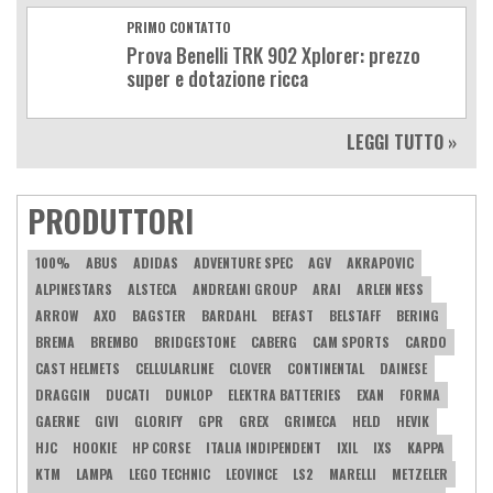
PRIMO CONTATTO
Prova Benelli TRK 902 Xplorer: prezzo
super e dotazione ricca
LEGGI TUTTO »
PRODUTTORI
100%
ABUS
ADIDAS
ADVENTURE SPEC
AGV
AKRAPOVIC
ALPINESTARS
ALSTECA
ANDREANI GROUP
ARAI
ARLEN NESS
ARROW
AXO
BAGSTER
BARDAHL
BEFAST
BELSTAFF
BERING
BREMA
BREMBO
BRIDGESTONE
CABERG
CAM SPORTS
CARDO
CAST HELMETS
CELLULARLINE
CLOVER
CONTINENTAL
DAINESE
DRAGGIN
DUCATI
DUNLOP
ELEKTRA BATTERIES
EXAN
FORMA
GAERNE
GIVI
GLORIFY
GPR
GREX
GRIMECA
HELD
HEVIK
HJC
HOOKIE
HP CORSE
ITALIA INDIPENDENT
IXIL
IXS
KAPPA
KTM
LAMPA
LEGO TECHNIC
LEOVINCE
LS2
MARELLI
METZELER