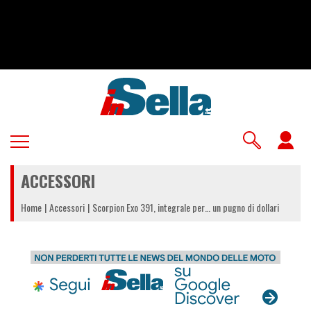
Salta
al
contenuto
principale
U
a
ACCESSORI
m
Home
Accessori
Scorpion Exo 391, integrale per… un pugno di dollari