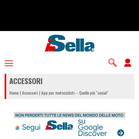
Salta
al
contenuto
principale
U
a
ACCESSORI
m
Home
Accessori
App per motociclisti – Quelle più "social"