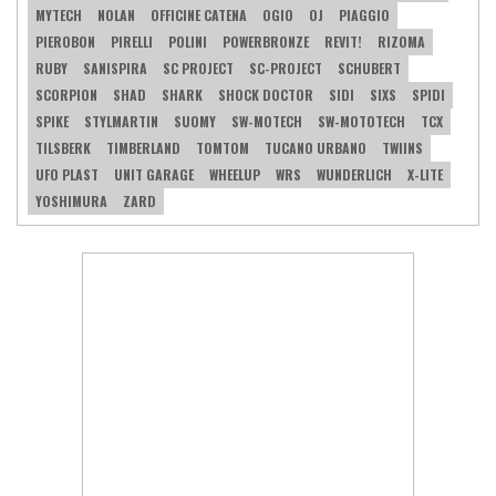
MYTECH
NOLAN
OFFICINE CATENA
OGIO
OJ
PIAGGIO
PIEROBON
PIRELLI
POLINI
POWERBRONZE
REVIT!
RIZOMA
RUBY
SANISPIRA
SC PROJECT
SC-PROJECT
SCHUBERT
SCORPION
SHAD
SHARK
SHOCK DOCTOR
SIDI
SIXS
SPIDI
SPIKE
STYLMARTIN
SUOMY
SW-MOTECH
SW-MOTOTECH
TCX
TILSBERK
TIMBERLAND
TOMTOM
TUCANO URBANO
TWIINS
UFO PLAST
UNIT GARAGE
WHEELUP
WRS
WUNDERLICH
X-LITE
YOSHIMURA
ZARD