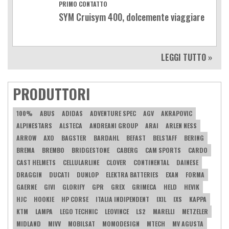
PRIMO CONTATTO
SYM Cruisym 400, dolcemente viaggiare
LEGGI TUTTO »
PRODUTTORI
100%
ABUS
ADIDAS
ADVENTURE SPEC
AGV
AKRAPOVIC
ALPINESTARS
ALSTECA
ANDREANI GROUP
ARAI
ARLEN NESS
ARROW
AXO
BAGSTER
BARDAHL
BEFAST
BELSTAFF
BERING
BREMA
BREMBO
BRIDGESTONE
CABERG
CAM SPORTS
CARDO
CAST HELMETS
CELLULARLINE
CLOVER
CONTINENTAL
DAINESE
DRAGGIN
DUCATI
DUNLOP
ELEKTRA BATTERIES
EXAN
FORMA
GAERNE
GIVI
GLORIFY
GPR
GREX
GRIMECA
HELD
HEVIK
HJC
HOOKIE
HP CORSE
ITALIA INDIPENDENT
IXIL
IXS
KAPPA
KTM
LAMPA
LEGO TECHNIC
LEOVINCE
LS2
MARELLI
METZELER
MIDLAND
MIVV
MOBILSAT
MOMODESIGN
MTECH
MV AGUSTA