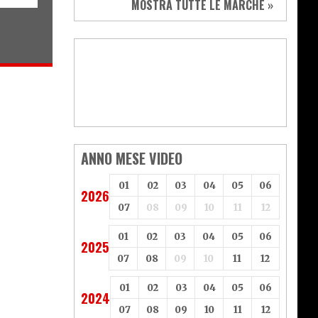
MOSTRA TUTTE LE MARCHE »
Vespa
Yamaha
Adiva
Adly
Aeon
Aspes
Axy
Baotian
ANNO MESE VIDEO
01
02
03
04
05
06
2026
07
08
09
10
11
12
01
02
03
04
05
06
2025
07
08
09
10
11
12
01
02
03
04
05
06
2024
07
08
09
10
11
12