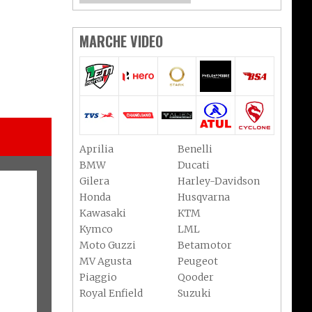
MARCHE VIDEO
Aprilia
Benelli
BMW
Ducati
Gilera
Harley-Davidson
Honda
Husqvarna
Kawasaki
KTM
Kymco
LML
Moto Guzzi
Betamotor
MV Agusta
Peugeot
Piaggio
Qooder
Royal Enfield
Suzuki
Sym
Triumph