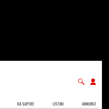
User
accou
men
DA SAPERE
LISTINI
ANNUNCI