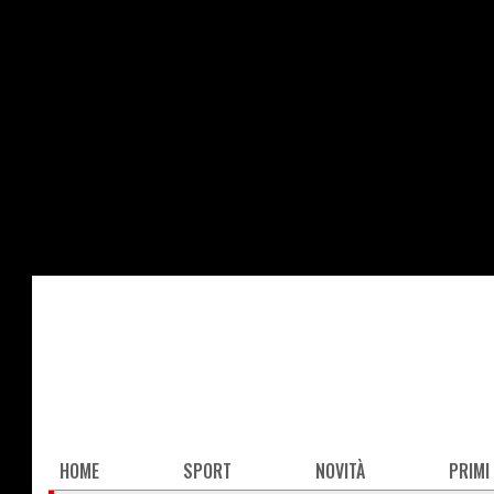
Salta
al
contenuto
principale
Main
HOME
SPORT
NOVITÀ
PRIMI
navigation