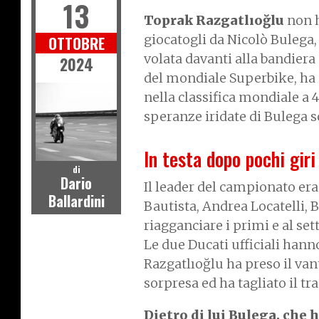
13
Toprak Razgatlıoğlu
non 
giocatogli da Nicolò Bulega,
OTTOBRE
volata davanti alla bandiera 
2024
del mondiale Superbike, ha 
nella classifica mondiale a 
speranze iridate di Bulega s
In testa dopo pochi giri
di
Dario
Il leader del campionato era
Ballardini
Bautista, Andrea Locatelli, 
riagganciare i primi e al se
Le due Ducati ufficiali hanno
Razgatlıoğlu ha preso il van
sorpresa ed ha tagliato il tr
Dietro di lui Bulega, che h