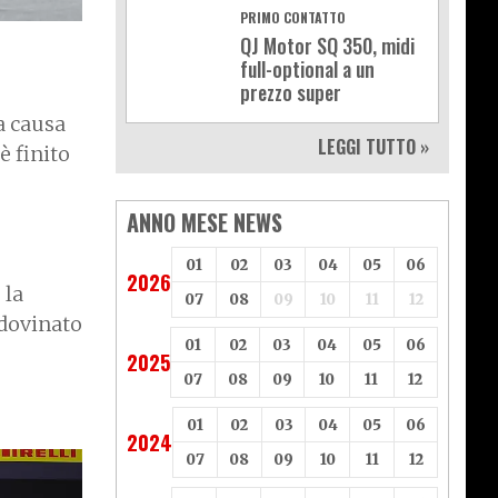
PRIMO CONTATTO
QJ Motor SQ 350, midi
full-optional a un
prezzo super
a causa
LEGGI TUTTO »
è finito
ANNO MESE NEWS
01
02
03
04
05
06
2026
 la
07
08
09
10
11
12
ndovinato
01
02
03
04
05
06
2025
07
08
09
10
11
12
01
02
03
04
05
06
2024
07
08
09
10
11
12