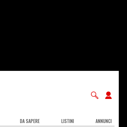
User
accou
men
DA SAPERE
LISTINI
ANNUNCI