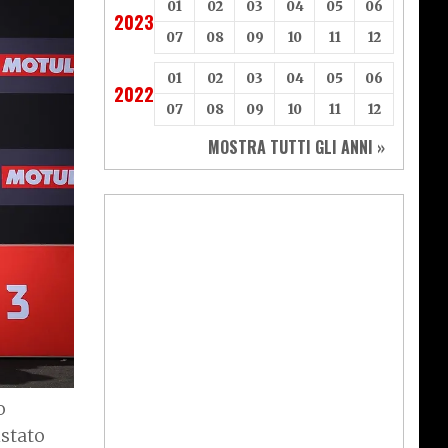
01
02
03
04
05
06
2023
07
08
09
10
11
12
01
02
03
04
05
06
2022
07
08
09
10
11
12
MOSTRA TUTTI GLI ANNI »
o
stato