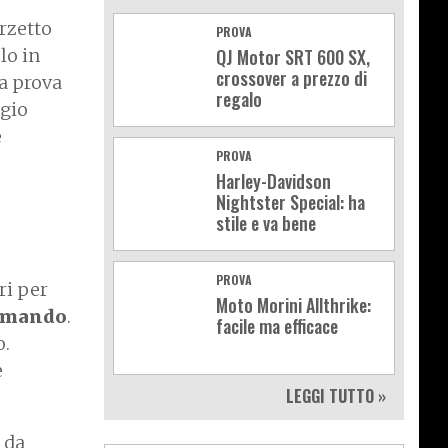
rzetto
PROVA
QJ Motor SRT 600 SX,
lo in
crossover a prezzo di
ma prova
regalo
ggio
e
PROVA
Harley-Davidson
Nightster Special: ha
stile e va bene
PROVA
ri per
Moto Morini Allthrike:
comando
.
facile ma efficace
o.
e
LEGGI TUTTO »
 da