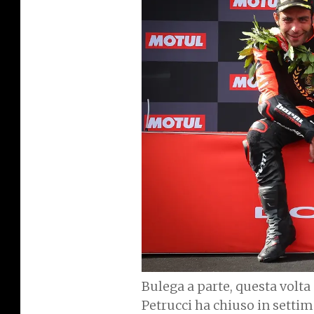
a
g
e
Bulega a parte, questa volta
Petrucci ha chiuso in sett