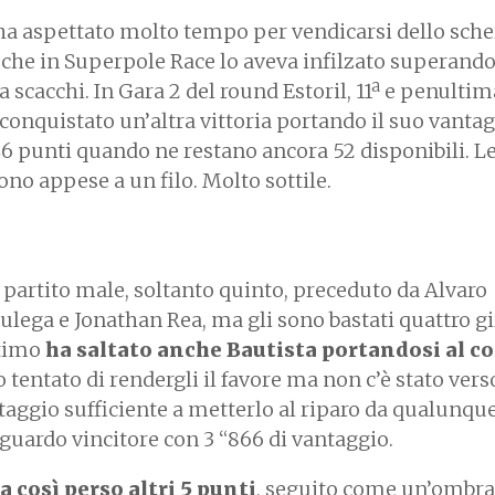
ha aspettato molto tempo per vendicarsi dello sche
 che in Superpole Race lo aveva infilzato superando
a scacchi. In Gara 2 del round Estoril, 11ª e penulti
conquistato un’altra vittoria portando il suo vanta
46 punti quando ne restano ancora 52 disponibili. L
ono appese a un filo. Molto sottile.
 partito male, soltanto quinto, preceduto da Alvaro
Bulega e Jonathan Rea, ma gli sono bastati quattro gi
ttimo
ha saltato anche Bautista portandosi al 
 tentato di rendergli il favore ma non c’è stato vers
taggio sufficiente a metterlo al riparo da qualunqu
aguardo vincitore con 3 “866 di vantaggio.
a così perso altri 5 punti
, seguito come un’ombra