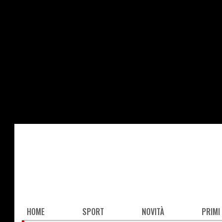
Salta
al
contenuto
principale
Main
HOME
SPORT
NOVITÀ
PRIMI
navigation