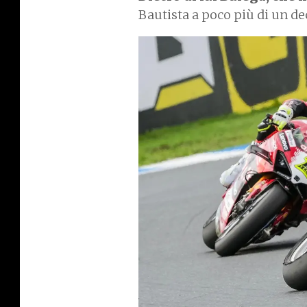
Bautista a poco più di un d
I
m
a
g
e