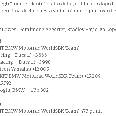
li “indipendenti”; dietro di lui, in fila uno dopo l’
n Rinaldi che questa volta si è difeso piuttosto be
 Lowes, Dominique Aegerter, Bradley Ray e Ivo Lop
2
OKiT BMW Motorrad WorldSBK Team)
acing - Ducati) +3.866
 Racing – Ducati) +3.998
eteon Yamaha) +12.005
ROKiT BMW Motorrad WorldSBK Team) +15.209
15.792
ioglu, BMW – 1’36.802
o
OKiT BMW Motorrad WorldSBK Team) 473 punti