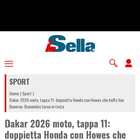
Salta
al
contenuto
principale
U
a
SPORT
m
Home
Sport
Dakar 2026 moto, tappa 11: doppietta Honda con Howes che beffa Van
Beveren. Benavides torna in testa
Dakar 2026 moto, tappa 11:
doppietta Honda con Howes che