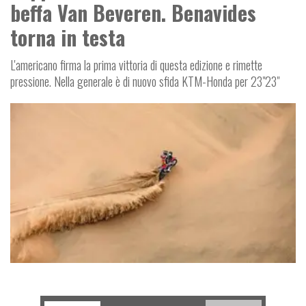
beffa Van Beveren. Benavides
torna in testa
L'americano firma la prima vittoria di questa edizione e rimette
pressione. Nella generale è di nuovo sfida KTM-Honda per 23"23"
R
D
O
F
F
-
O
A