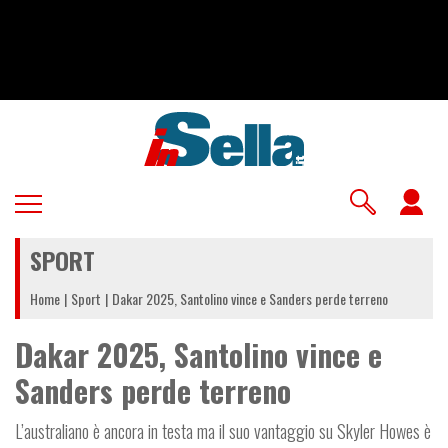
Salta
al
contenuto
principale
U
a
SPORT
m
Home
Sport
Dakar 2025, Santolino vince e Sanders perde terreno
Dakar 2025, Santolino vince e
Sanders perde terreno
L’australiano è ancora in testa ma il suo vantaggio su Skyler Howes è