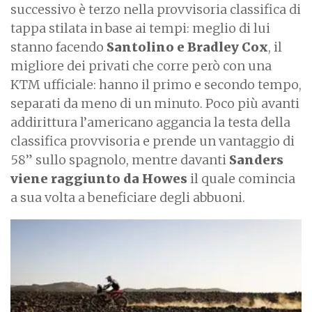
successivo è terzo nella provvisoria classifica di
tappa stilata in base ai tempi: meglio di lui
stanno facendo
Santolino e Bradley Cox
, il
migliore dei privati che corre però con una
KTM ufficiale: hanno il primo e secondo tempo,
separati da meno di un minuto. Poco più avanti
addirittura l’americano aggancia la testa della
classifica provvisoria e prende un vantaggio di
58” sullo spagnolo, mentre davanti
Sanders
viene raggiunto da Howes
il quale comincia
a sua volta a beneficiare degli abbuoni.
I
m
a
g
e