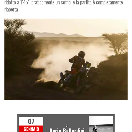
ridotto a 1’45”, praticamente un soffio, e la partita è completamente
riaperta
R
D
O
F
F
-
O
A
07
di
GENNAIO
Dario Ballardini