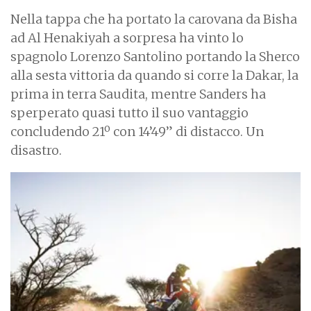
Nella tappa che ha portato la carovana da Bisha
ad Al Henakiyah a sorpresa ha vinto lo
spagnolo Lorenzo Santolino portando la Sherco
alla sesta vittoria da quando si corre la Dakar, la
prima in terra Saudita, mentre Sanders ha
sperperato quasi tutto il suo vantaggio
concludendo 21º con 14’49” di distacco. Un
disastro.
I
m
a
g
e