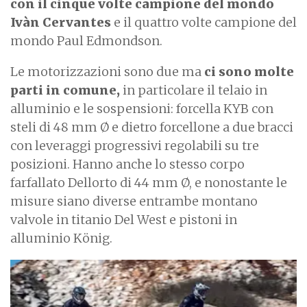
con il cinque volte campione del mondo
Ivàn Cervantes
e il quattro volte campione del
mondo Paul Edmondson.
Le motorizzazioni sono due ma
ci sono molte
parti in comune,
in particolare il telaio in
alluminio e le sospensioni: forcella KYB con
steli di 48 mm Ø e dietro forcellone a due bracci
con leveraggi progressivi regolabili su tre
posizioni. Hanno anche lo stesso corpo
farfallato Dellorto di 44 mm Ø, e nonostante le
misure siano diverse entrambe montano
valvole in titanio Del West e pistoni in
alluminio König.
I
m
a