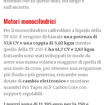
morbido che su quello duro, sul fango e
sull’asciutto.
Motori monocilindrici
Per il monocilindrico raffreddato a liquido della
TF 450-E vengono dichiarate
una potenza di
57,8 CV e una coppia di 5,02 kgm
mentre
quello della TF 250-E
ha 41,7 CV e 2,83 kgm
.
Entrambi sono stati sviluppati in modo da
avere una massa volanica maggiore di quella di
una moto da cross, per ottenere una erogazione
più fluida e più generosa, entrambe sono
dotate di
cambio elettronico
e montano
manubri Pro Taper ACF Carbon Core con
supporti regolabili.
I prezzi sono di 11.195 euro per la 250 e