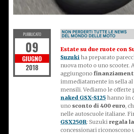
NEWS
PUBBLICATO
09
Estate su due ruote con S
Suzuki
ha preparato parecch
GIUGNO
nuova moto o uno scooter. 
2018
aggiungono
finanziamenti
immediatamente in sella al m
mensili. Vediamo le offerte 
naked GSX-S125
hanno in d
uno
sconto di 400 euro
, c
nelle autoscuole italiane. Fi
GSX250R
: Suzuki
regala l
concessionari riconoscono u