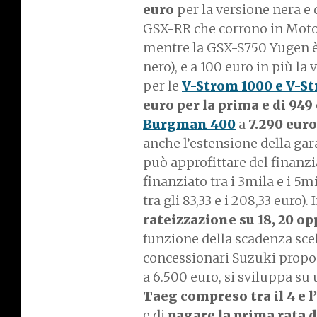
euro
per la versione nera e 
GSX-RR che corrono in MotoG
mentre la GSX-S750 Yugen è 
nero), e a 100 euro in più la
per le
V-Strom 1000 e V-S
euro per la prima e di 949
Burgman 400
a
7.290 euro
anche l’estensione della gar
può approfittare del finanz
finanziato tra i 3mila e i 5
tra gli 83,33 e i 208,33 euro). I
rateizzazione su 18, 20 o
funzione della scadenza scel
concessionari Suzuki propon
a 6.500 euro, si sviluppa su
Taeg compreso tra il 4 e l
e di
pagare la prima rata 