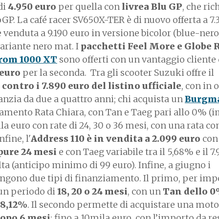
di
4.950 euro
per quella con
livrea Blu GP
, che ri
P. La café racer SV650X-TER è di nuovo offerta a 7.
venduta a 9.190 euro in versione bicolor (blue-ner
 variante nero mat. I
pacchetti Feel More e Globe 
trom 1000 XT
sono offerti con un vantaggio cliente
 euro
per la seconda. Tra gli scooter Suzuki offre il
 contro i 7.890 euro del listino ufficiale
, con in
anzia da due a quattro anni; chi acquista un
Burgm
iamento Rata Chiara, con Tan e Taeg pari allo 0% (
mila euro con rate di 24, 30 o 36 mesi, con una rata 
nfine, l'
Address 110 è in vendita a 2.099 euro
con
ppure 24 mesi
e con Taeg variabile tra il 5,68% e il 7
ta (anticipo minimo di 99 euro). Infine, a giugno i
gono due tipi di finanziamento. Il primo, per impo
 un periodo di
18, 20 o 24 mesi
, con un
Tan dello 0
’8,12%
. Il secondo permette di acquistare una mot
dopo 6 mesi
: fino a 10mila euro, con l’importo da re