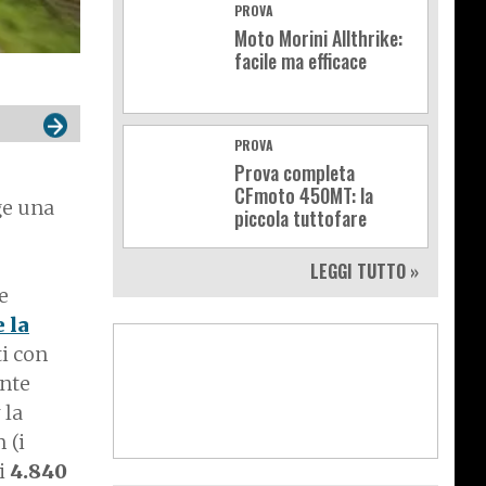
PROVA
Moto Morini Allthrike:
facile ma efficace
PROVA
Prova completa
CFmoto 450MT: la
ge una
piccola tuttofare
LEGGI TUTTO »
e
 la
ti con
ente
 la
 (i
di
4.840