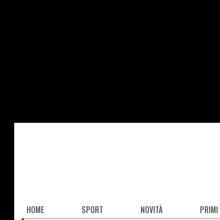
Salta
al
contenuto
principale
Main
HOME
SPORT
NOVITÀ
PRIMI
navigation