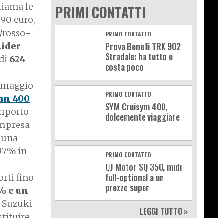
chiama le
PRIMI CONTATTI
390 euro,
o/rosso-
PRIMO CONTATTO
Prova Benelli TRK 902
Rider
Stradale: ha tutto e
 di
624
costa poco
 omaggio
PRIMO CONTATTO
an 400
SYM Cruisym 400,
importo
dolcemente viaggiare
compresa
 una
.97% in
PRIMO CONTATTO
QJ Motor SQ 350, midi
full-optional a un
rti fino
prezzo super
% e un
o Suzuki
LEGGI TUTTO »
stituire