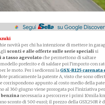
uzuki
ie novità per chi ha intenzione di mettere in gara
Agli
sconti e alle offerte sulle serie speciali
si
 a tasso agevolato
che permettono di saltare
odello preferito e di saldare poi l’importo con rat
per le moto. Per i sedicenni la
GSX-R125 carenata e
ote praticamente la patente A, visto che sono offer
he corrispondono appunto al costo medio della pat
no al 360 giugno viene prorogata poi l’iniziativa per
a benzina
necessaria a percorrere i primi 10mila km
no sconto di 500 euro); il prezzo della GSX250R è 