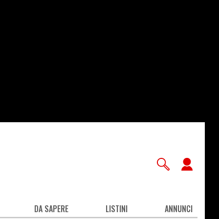
User
accou
men
DA SAPERE
LISTINI
ANNUNCI