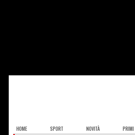
Salta
al
contenuto
principale
Main
HOME
SPORT
NOVITÀ
PRIMI
navigation