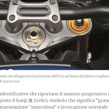
enti che alleggerisce la pressione dell’aria sul busto del pilota e migliora
di scarsa luce
e identificative che riportano il numero progressivo 
sto il kanji 激 (Geki), simbolo che significa ”grand
’impostazione “muscolosa” e la vocazione orientale 