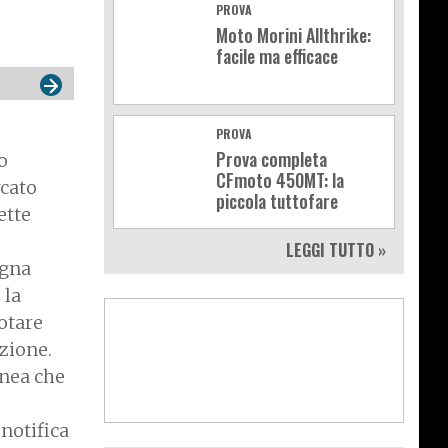
PROVA
Moto Morini Allthrike:
facile ma efficace
PROVA
Prova completa
o
CFmoto 450MT: la
rcato
piccola tuttofare
ette
LEGGI TUTTO »
ogna
 la
notare
zione.
inea che
 notifica