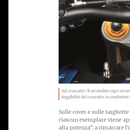
Sul cruscotto c’è un inedito copri strum
leggibilità del cruscotto in condizioni 
Sulle cover e sulle targhett
ciascun esemplare viene appo
alta potenza”, a rimarcare l