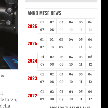
ANNO MESE NEWS
01
02
03
04
05
06
2026
07
08
09
10
11
12
01
02
03
04
05
06
2025
07
08
09
10
11
12
01
02
03
04
05
06
2024
07
08
09
10
11
12
01
02
03
04
05
06
 la
2023
07
08
09
10
11
12
01
02
03
04
05
06
di
2022
e forza,
07
08
09
10
11
12
della