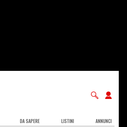
User
accou
men
DA SAPERE
LISTINI
ANNUNCI