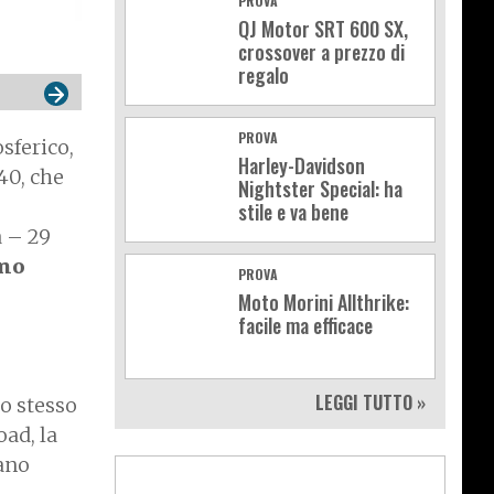
PROVA
QJ Motor SRT 600 SX,
crossover a prezzo di
regalo
PROVA
osferico,
Harley-Davidson
40, che
Nightster Special: ha
stile e va bene
a – 29
nno
PROVA
Moto Morini Allthrike:
facile ma efficace
LEGGI TUTTO »
 lo stesso
ad, la
ano