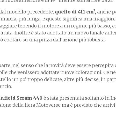
a ruota anteriore è di 19” mentre sull’altra è da 21”.
 dal modello precedente,
quello di 411 cm³,
anche p
 marcia, più lunga, e questo significa una maggiore
 viaggiare tenendo il motore a un regime più basso, c
durata. Inoltre è stato adottato un nuovo fanale ante
uò contare su una pinza dall’azione più robusta.
parte, nel senso che la novità deve essere percepita 
abile che venissero adottate nuove colorazioni. Ce n
tello un po’ troppo delicate, altre più decise, in par
ancio.
Enfield Scram 440
è stata presentata soltanto in Ind
asione della fiera Motoverse ma è previsto che arriv