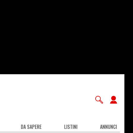
User
accou
men
DA SAPERE
LISTINI
ANNUNCI