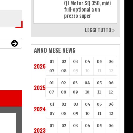
QJ Motor SQ 350, midi
full-optional a un
prezzo super
LEGGI TUTTO »
ANNO MESE NEWS
01
02
03
04
05
06
2026
07
08
09
10
11
12
01
02
03
04
05
06
2025
07
08
09
10
11
12
01
02
03
04
05
06
2024
07
08
09
10
11
12
01
02
03
04
05
06
2023