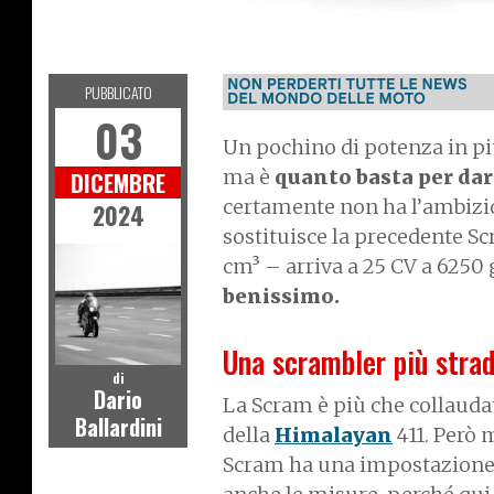
MOTO
PUBBLICATO
03
Un pochino di potenza in più 
ma è
quanto basta per dar
DICEMBRE
certamente non ha l’ambizio
2024
sostituisce la precedente Sc
cm³ – arriva a 25 CV a 6250
benissimo.
Una scrambler più strad
di
Dario
La Scram è più che collauda
Ballardini
della
Himalayan
411. Però 
Scram ha una impostazione p