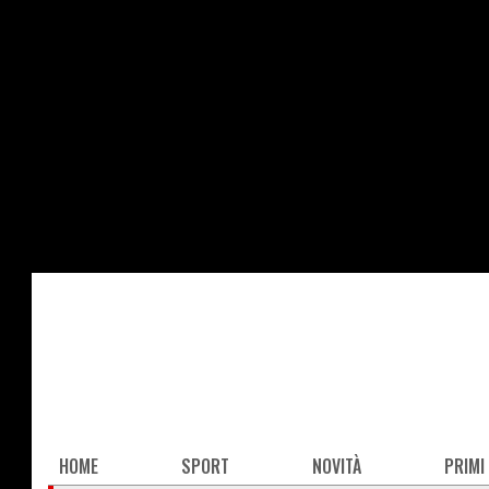
Salta
al
contenuto
principale
Main
HOME
SPORT
NOVITÀ
PRIMI
navigation