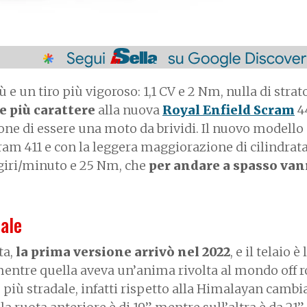
e un tiro più vigoroso: 1,1 CV e 2 Nm, nulla di strat
e più carattere
alla nuova
Royal Enfield Scram
4
ne di essere una moto da brividi. Il nuovo modello
ram 411 e con la leggera maggiorazione di cilindrat
 giri/minuto e 25 Nm, che
per andare a spasso va
ale
ta,
la prima versione arrivò nel 2022
, e il telaio è
mentre quella aveva un’anima rivolta al mondo off ro
iù stradale, infatti rispetto alla Himalayan cambi