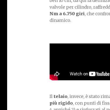
ben 10 cm, da qui la defini
valvole per cilindro, raffredd
Nm a 6.750 giri
, che confr
dinamico.
Il
telaio
, invece, è stato ri
più rigido
, con punti di fi
4 anziché 2) e rinforzati al 