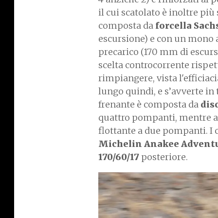
il cui scatolato è inoltre pi
composta da
forcella Sach
escursione) e con un mono an
precarico (170 mm di escurs
scelta controcorrente rispet
rimpiangere, vista l'efficiac
lungo quindi, e s’avverte in 
frenante è composta da
dis
quattro pompanti, mentre a
flottante a due pompanti. I 
Michelin Anakee Advent
170/60/17
posteriore.