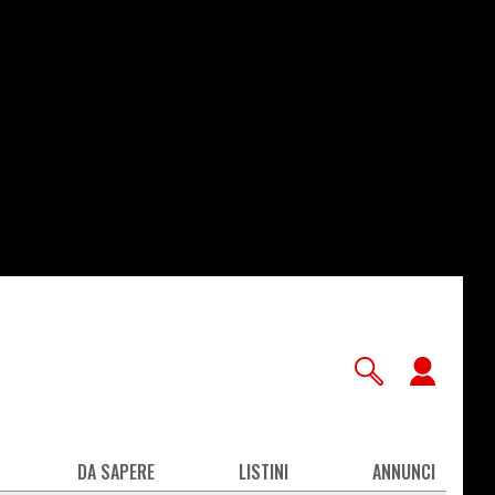
User
accou
men
DA SAPERE
LISTINI
ANNUNCI