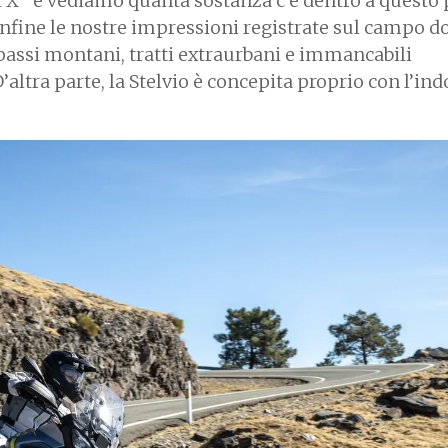
i X” e vediamo quanta sostanza c’è dentro a questo 
infine le nostre impressioni registrate sul campo d
passi montani, tratti extraurbani e immancabili
’altra parte, la Stelvio è concepita proprio con l’ind