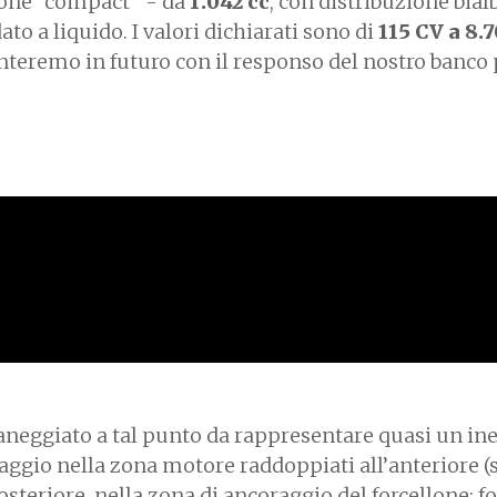
zione “compact” - da
1.042 cc
, con
distribuzione bial
ato a liquido. I valori dichiarati sono di
115 CV a 8.
onteremo in futuro con il responso del nostro banco
maneggiato a tal punto da rappresentare quasi un ine
ssaggio nella zona motore raddoppiati all’anteriore 
posteriore, nella zona di ancoraggio del forcellone; f