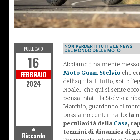
NEWS
PUBBLICATO
16
Abbiamo finalmente messo le
Moto Guzzi Stelvio
che cer
FEBBRAIO
dell’aquila. Il tutto, sotto 
2024
Noale… che qui si sente ecco
pensa infatti la Stelvio a ri
Marchio, guardando al mercat
possiamo confermarlo:
la 
peculiarità della
Casa
, ra
di
termini di dinamica di g
Riccardo