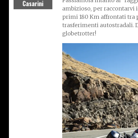
Passiamola intanto ai “ragg
Casarini
ambizioso, per raccontarvi 
primi 180 Km affrontati tra 
trasferimenti autostradali. D
globetrotter!