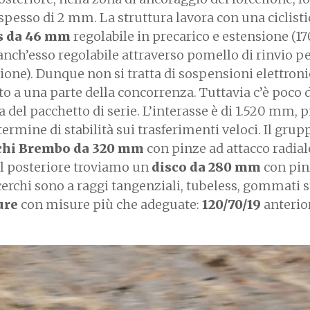
ù spesso di 2 mm. La struttura lavora con una ciclisti
s da 46 mm
regolabile in precarico e estensione (
ch’esso regolabile attraverso pomello di rinvio per
ione). Dunque non si tratta di sospensioni elettron
to a una parte della concorrenza. Tuttavia c’è poco 
ia del pacchetto di serie. L’interasse è di 1.520 mm, 
termine di stabilità sui trasferimenti veloci. Il grup
chi Brembo da 320 mm
con pinze ad attacco radial
l posteriore troviamo un
disco da 280 mm
con pin
cerchi sono a raggi tangenziali, tubeless, gommati 
ure
con misure più che adeguate:
120/70/19
anterio