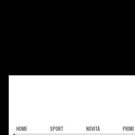
Salta
al
contenuto
principale
Main
HOME
SPORT
NOVITÀ
PRIMI
navigation