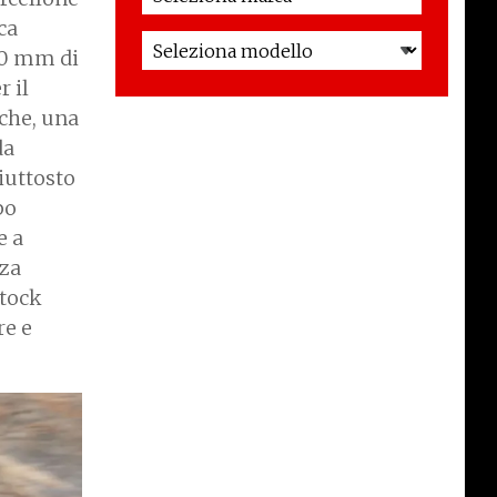
ca
170 mm di
 il
iche, una
da
piuttosto
po
e a
za
stock
re e