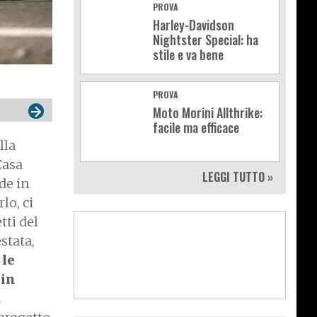
PROVA
Harley-Davidson
Nightster Special: ha
stile e va bene
PROVA
Moto Morini Allthrike:
facile ma efficace
lla
Casa
LEGGI TUTTO »
de in
lo, ci
tti del
stata,
 le
 in
.