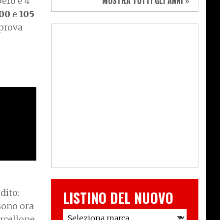
MOSTRA TUTTI GLI ANNI »
bero e 4
700
e
105
 prova
dito:
LISTINO DEL NUOVO
(sono ora
orcellone