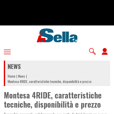
Salta
al
contenuto
principale
U
a
NEWS
m
Home
News
Montesa 4RIDE, caratteristiche tecniche, disponibilità e prezzo
Montesa 4RIDE, caratteristiche
tecniche, disponibilità e prezzo