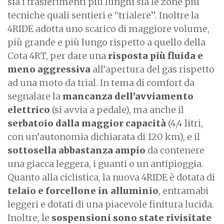
sia i trasferimenti più lunghi sia le zone più
tecniche quali sentieri e “trialere”. Inoltre la
4RIDE adotta uno scarico di maggiore volume,
più grande e più lungo rispetto a quello della
Cota 4RT, per dare una
risposta più fluida e
meno aggressiva
all’apertura del gas rispetto
ad una moto da trial. In tema di comfort da
segnalare la
mancanza dell’avviamento
elettrico
(si avvia a pedale), ma anche il
serbatoio dalla maggior capacità
(4,4 litri,
con un’autonomia dichiarata di 120 km), e il
sottosella abbastanza ampio
da contenere
una giacca leggera, i guanti o un antipioggia.
Quanto alla ciclistica, la nuova 4RIDE è dotata di
telaio e forcellone in alluminio
, entramabi
leggeri e dotati di una piacevole finitura lucida.
Inoltre, le
sospensioni sono state rivisitate