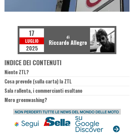
I
P
O
L
I
T
I
C
A
E
T
R
A
S
P
O
R
T
17
di
LUGLIO
Riccardo Allegro
2025
INDICE DEI CONTENUTI
Niente ZTL?
Cosa prevede (sulla carta) la ZTL
Sala rallenta, i commercianti esultano
Mero greenwashing?