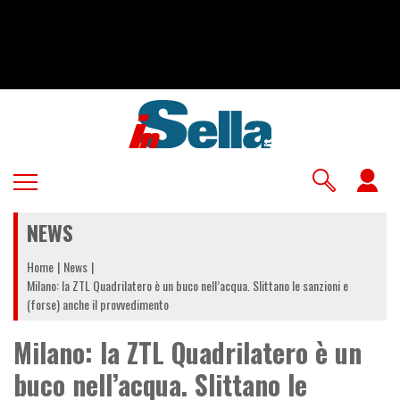
Salta
al
contenuto
principale
U
a
NEWS
m
Home
News
Milano: la ZTL Quadrilatero è un buco nell’acqua. Slittano le sanzioni e
(forse) anche il provvedimento
Milano: la ZTL Quadrilatero è un
buco nell’acqua. Slittano le