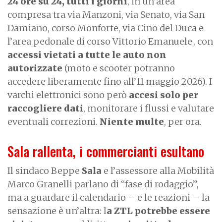
24 ore su 24, tutti i giorni
, in un’area
compresa tra via Manzoni, via Senato, via San
Damiano, corso Monforte, via Cino del Duca e
l’area pedonale di corso Vittorio Emanuele
, con
accessi vietati a tutte le auto non
autorizzate
(moto e scooter potranno
accedere liberamente fino all’11 maggio 2026). I
varchi elettronici sono però
accesi solo per
raccogliere dati
, monitorare i flussi e valutare
eventuali correzioni.
Niente multe
, per ora.
Sala rallenta, i commercianti esultano
Il sindaco Beppe
Sala
e l’assessore alla Mobilità
Marco Granelli parlano di “fase di rodaggio”,
ma a guardare il calendario – e le reazioni – la
sensazione è un’altra: l
a ZTL potrebbe essere