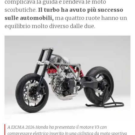
complicava la guida e rendeva le moto
scorbutiche.
Il turbo ha avuto più successo
sulle automobili,
ma quattro ruote hanno un
equilibrio molto diverso dalle due.
I
m
a
g
e
A EICMA 2024 Honda ha presentato il motore V3 con
compressore elettrico inserito in una ciclistica da moto sportiva