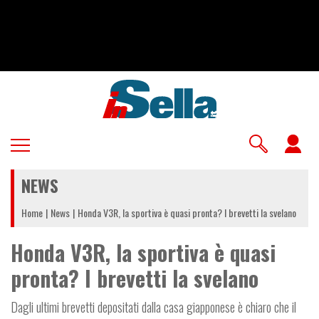
Salta
al
contenuto
principale
U
a
NEWS
m
Home
News
Honda V3R, la sportiva è quasi pronta? I brevetti la svelano
Honda V3R, la sportiva è quasi
pronta? I brevetti la svelano
Dagli ultimi brevetti depositati dalla casa giapponese è chiaro che il