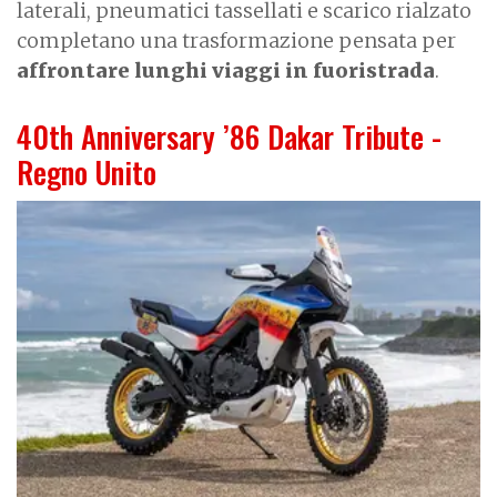
laterali, pneumatici tassellati e scarico rialzato
completano una trasformazione pensata per
affrontare lunghi viaggi in fuoristrada
.
40th Anniversary ’86 Dakar Tribute -
Regno Unito
I
m
a
g
e