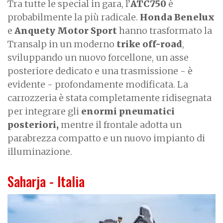
Tra tutte le special in gara, l’
ATC750
è
probabilmente la più radicale.
Honda Benelux
e
Anquety Motor Sport
hanno trasformato la
Transalp in un moderno
trike off-road
,
sviluppando un nuovo forcellone, un asse
posteriore dedicato e una trasmissione - è
evidente - profondamente modificata. La
carrozzeria è stata completamente ridisegnata
per integrare gli
enormi pneumatici
posteriori,
mentre il frontale adotta un
parabrezza compatto e un nuovo impianto di
illuminazione.
Saharja - Italia
I
m