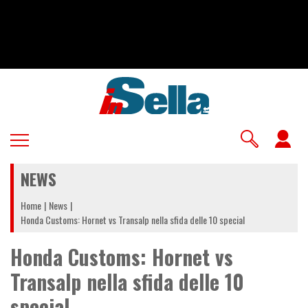
Salta
al
contenuto
principale
U
a
NEWS
m
Home
News
Honda Customs: Hornet vs Transalp nella sfida delle 10 special
Honda Customs: Hornet vs
Transalp nella sfida delle 10
special