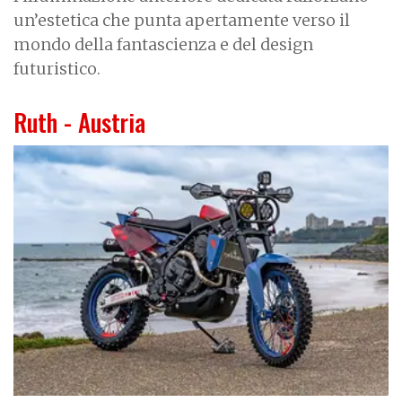
un’estetica che punta apertamente verso il
mondo della fantascienza e del design
futuristico.
Ruth - Austria
I
m
a
g
e