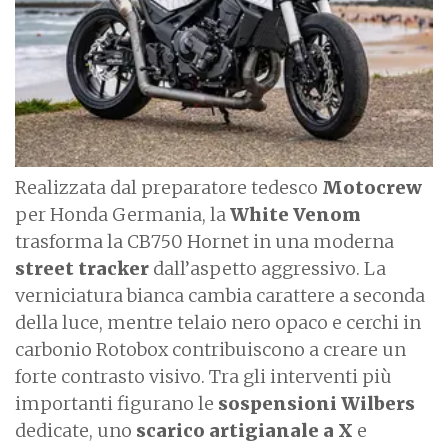
e
Realizzata dal preparatore tedesco
Motocrew
per Honda Germania, la
White Venom
trasforma la CB750 Hornet in una moderna
street tracker
dall’aspetto aggressivo. La
verniciatura bianca cambia carattere a seconda
della luce, mentre telaio nero opaco e cerchi in
carbonio Rotobox contribuiscono a creare un
forte contrasto visivo. Tra gli interventi più
importanti figurano le
sospensioni Wilbers
dedicate, uno
scarico artigianale a X
e