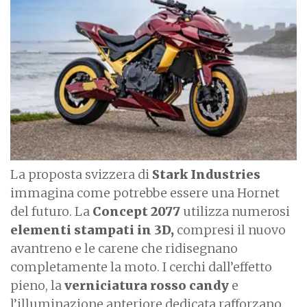
a
g
e
La proposta svizzera di
Stark Industries
immagina come potrebbe essere una Hornet
del futuro. La
Concept 2077
utilizza numerosi
elementi stampati in 3D,
compresi il nuovo
avantreno e le carene che ridisegnano
completamente la moto. I cerchi dall’effetto
pieno, la
verniciatura rosso candy
e
l’illuminazione anteriore dedicata rafforzano