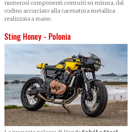
numerosi componenti costruiti su misura, dal
codino accorciato alla carenatura metallica
realizzata a mano.
Sting Honey - Polonia
I
m
a
g
e