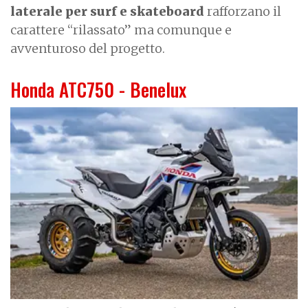
laterale per surf e skateboard
rafforzano il
carattere “rilassato” ma comunque e
avventuroso del progetto.
Honda ATC750 - Benelux
I
m
a
g
e