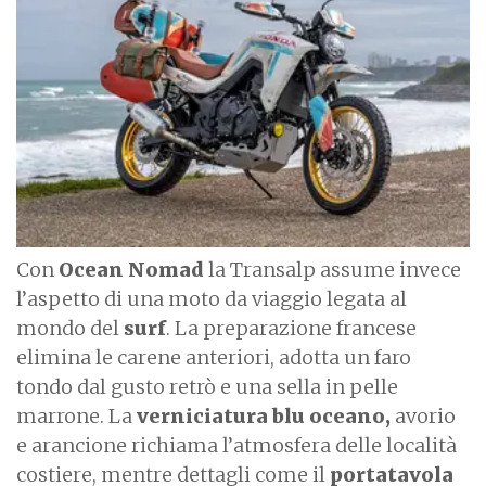
a
g
e
Con
Ocean Nomad
la Transalp assume invece
l’aspetto di una moto da viaggio legata al
mondo del
surf
. La preparazione francese
elimina le carene anteriori, adotta un faro
tondo dal gusto retrò e una sella in pelle
marrone. La
verniciatura blu oceano,
avorio
e arancione richiama l’atmosfera delle località
costiere, mentre dettagli come il
portatavola