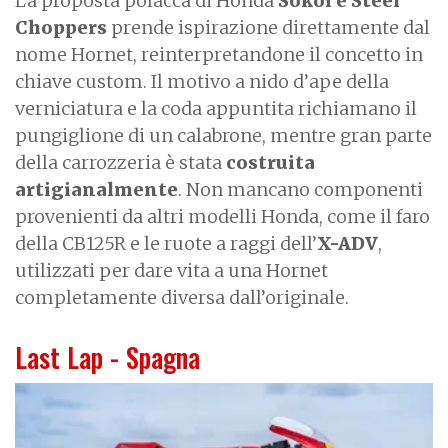
La proposta polacca di Honda
Sokół e Steel
Choppers
prende ispirazione direttamente dal
nome Hornet, reinterpretandone il concetto in
chiave custom. Il motivo a nido d’ape della
verniciatura e la coda appuntita richiamano il
pungiglione di un calabrone, mentre gran parte
della carrozzeria è stata
costruita
artigianalmente
. Non mancano componenti
provenienti da altri modelli Honda, come il faro
della CB125R e le ruote a raggi dell’
X-ADV
,
utilizzati per dare vita a una Hornet
completamente diversa dall’originale.
Last Lap - Spagna
I
m