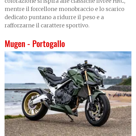
colorazione si ispira alle classiche livree HRC,
mentre il forcellone monobraccio e lo scarico
dedicato puntano a ridurre il peso e a
rafforzarne il carattere sportivo.
Mugen - Portogallo
I
m
a
g
e