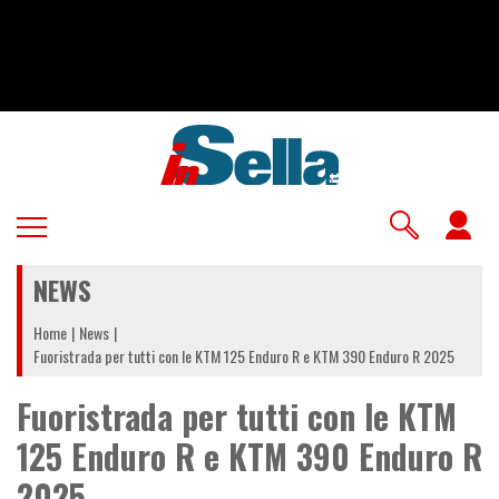
Salta
al
contenuto
principale
U
a
NEWS
m
Home
News
Fuoristrada per tutti con le KTM 125 Enduro R e KTM 390 Enduro R 2025
Fuoristrada per tutti con le KTM
125 Enduro R e KTM 390 Enduro R
2025