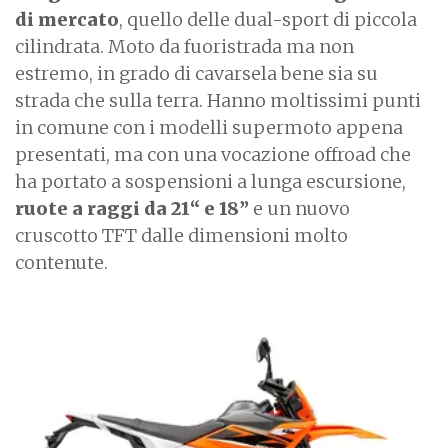
di mercato
, quello delle dual-sport di piccola
cilindrata. Moto da fuoristrada ma non
estremo, in grado di cavarsela bene sia su
strada che sulla terra. Hanno moltissimi punti
in comune con i modelli supermoto appena
presentati, ma con una vocazione offroad che
ha portato a sospensioni a lunga escursione,
ruote a raggi da 21“ e 18”
e un nuovo
cruscotto TFT dalle dimensioni molto
contenute.
I
m
a
g
e