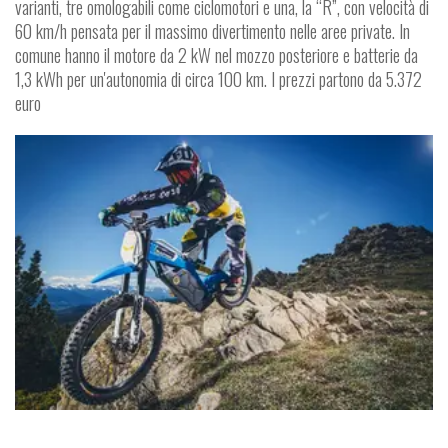
varianti, tre omologabili come ciclomotori e una, la “R”, con velocità di
60 km/h pensata per il massimo divertimento nelle aree private. In
comune hanno il motore da 2 kW nel mozzo posteriore e batterie da
1,3 kWh per un'autonomia di circa 100 km. I prezzi partono da 5.372
euro
P
T
G
R
E
E
N
L
A
N
E