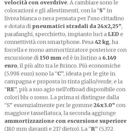
velocità con overdrive
. A cambiare sono le
colorazioni e gli allestimenti, con la “
S
” in
livrea bianca o nera pensata per l’uso cittadino
e dotata di
pneumatici stradali da 24x2,25”
,
parafanghi, specchietto, impianto luci a
LED
e
connettività con smartphone. Pesa
42 kg
, ha
forcella e mono ammortizzatore posteriore con
escursione di
150 mm
ed è in listino a
6.149
euro
, il più alto tra le Brinco. Più economiche
(5.998 euro) sono la “
C
”, ideata per le gite in
campagna e proposta in tinta giallo/verde, e la
“
RE
”, più a suo agio nell’offroad disponibile con
colori blu o rosso. La prima si distingue dalla
“S” essenzialmente per le gomme
24x3.0”
con
maggiore tassellatura, la seconda aggiunge
ammortizzazione con escursione superiore
(180 mm davanti e 217 dietro). La “
R
” (5.372