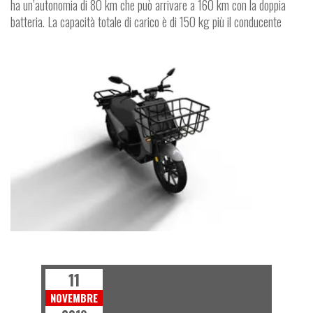
ha un’autonomia di 80 km che può arrivare a 160 km con la doppia
batteria. La capacità totale di carico è di 150 kg più il conducente
P
T
G
R
E
E
N
L
A
N
E
11
NOVEMBRE