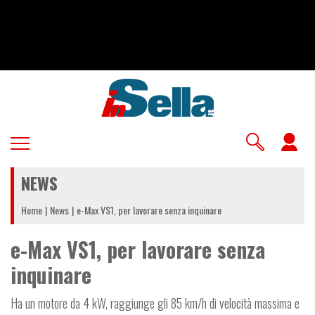
Salta
al
contenuto
principale
U
a
NEWS
m
Home
News
e-Max VS1, per lavorare senza inquinare
e-Max VS1, per lavorare senza
inquinare
Ha un motore da 4 kW, raggiunge gli 85 km/h di velocità massima e