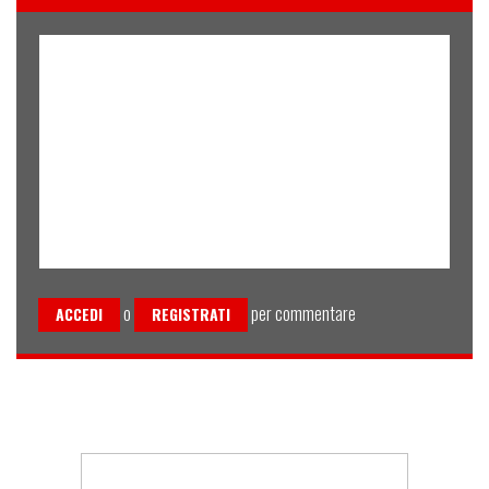
o
per commentare
ACCEDI
REGISTRATI