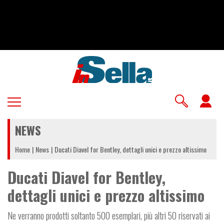
Salta
al
contenuto
principale
U
a
NEWS
m
Home
News
Ducati Diavel for Bentley, dettagli unici e prezzo altissimo
Ducati Diavel for Bentley,
dettagli unici e prezzo altissimo
Ne verranno prodotti soltanto 500 esemplari, più altri 50 riservati ai