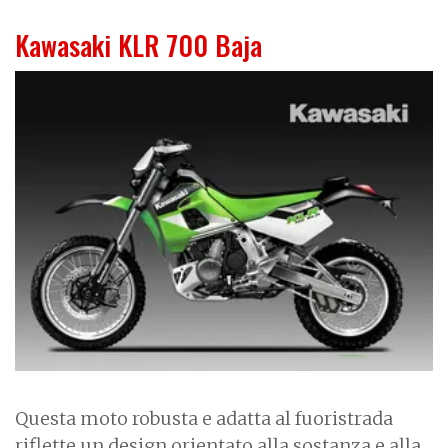
Kawasaki KLR 700 Baja
I
m
a
g
e
Questa moto robusta e adatta al fuoristrada
riflette un design orientato alla sostanza e alla