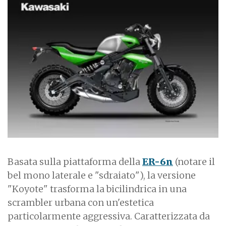
m
a
g
e
Basata sulla piattaforma della
ER-6n
(notare il
bel mono laterale e "sdraiato"), la versione
"Koyote" trasforma la bicilindrica in una
scrambler urbana con un'estetica
particolarmente aggressiva. Caratterizzata da