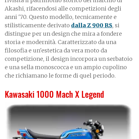
rivisita il patrimonio storico del marchio di
Akashi, rifacendosi alle competizioni degli
anni '70. Questo modello, tecnicamente e
stilisticamente derivato
dalla
Z 900 RS
, si
distingue per un design che mira a fondere
storia e modernità. Caratterizzato da una
filosofia e un'estetica da vera moto da
competizione, il design incorpora un serbatoio
e una sella monoscocca e un ampio cupolino
che richiamano le forme di quel periodo.
Kawasaki 1000 Mach X Legend
I
m
a
g