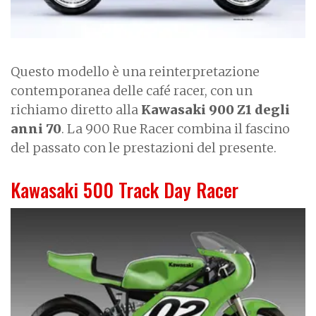
Questo modello è una reinterpretazione
contemporanea delle café racer, con un
richiamo diretto alla
Kawasaki 900 Z1 degli
anni 70
. La 900 Rue Racer combina il fascino
del passato con le prestazioni del presente.
Kawasaki 500 Track Day Racer
I
m
a
g
e