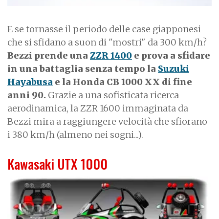
E se tornasse il periodo delle case giapponesi
che si sfidano a suon di "mostri" da 300 km/h?
Bezzi prende una
ZZR 1400
e prova a sfidare
in una battaglia senza tempo la
Suzuki
Hayabusa
e la Honda CB 1000 XX di fine
anni 90.
Grazie a una sofisticata ricerca
aerodinamica, la ZZR 1600 immaginata da
Bezzi mira a raggiungere velocità che sfiorano
i 380 km/h (almeno nei sogni...).
Kawasaki UTX 1000
I
m
a