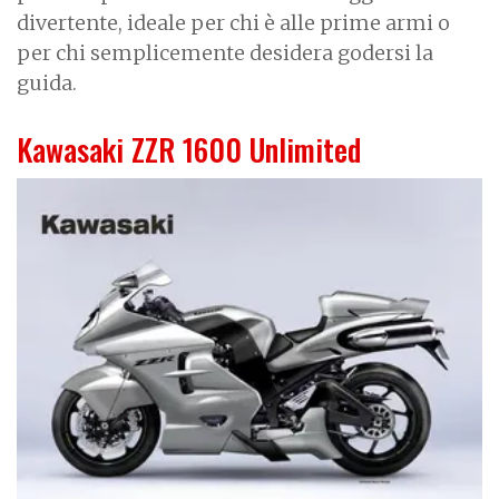
divertente, ideale per chi è alle prime armi o
per chi semplicemente desidera godersi la
guida.
Kawasaki ZZR 1600 Unlimited
I
m
a
g
e