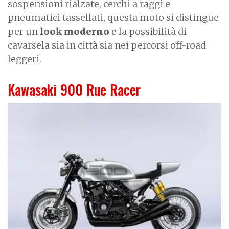
sospensioni rialzate, cerchi a raggi e
pneumatici tassellati, questa moto si distingue
per un
look moderno
e la possibilità di
cavarsela sia in città sia nei percorsi off-road
leggeri.
Kawasaki 900 Rue Racer
I
m
a
g
e