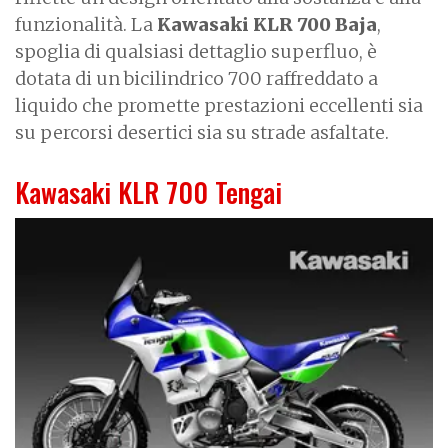
funzionalità. La
Kawasaki KLR 700 Baja
,
spoglia di qualsiasi dettaglio superfluo, è
dotata di un bicilindrico 700 raffreddato a
liquido che promette prestazioni eccellenti sia
su percorsi desertici sia su strade asfaltate.
Kawasaki KLR 700 Tengai
I
m
a
g
e