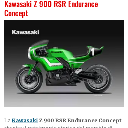
Kawasaki Z 900 RSR Endurance
Concept
I
m
a
g
e
La
Kawasaki
Z 900 RSR Endurance Concept