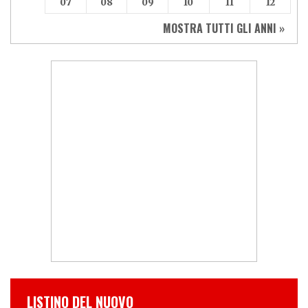
07
08
09
10
11
12
MOSTRA TUTTI GLI ANNI »
LISTINO DEL NUOVO