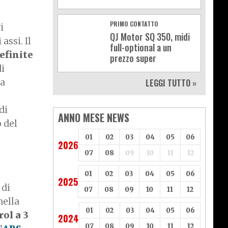
PRIMO CONTATTO
i
QJ Motor SQ 350, midi
assi. Il
full-optional a un
efinite
prezzo super
di
la
LEGGI TUTTO »
di
ANNO MESE NEWS
o del
01
02
03
04
05
06
2026
07
08
09
10
11
12
01
02
03
04
05
06
2025
 di
07
08
09
10
11
12
nella
01
02
03
04
05
06
ol a 3
2024
07
08
09
10
11
12