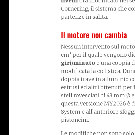
livelli
ora modificato nei se
Cornering, il sistema che con
partenze in salita.
Il motore non cambia
Nessun intervento sul motore
cm³ per il quale vengono di
giri/minuto
e una coppia d
modificata la ciclistica. Du
doppia trave in alluminio co
estrusi ed altri ottenuti pe
steli rovesciati di 43 mm Ø
questa versione MY2026 è do
System e all’anteriore sfog
pistoncini.
Le modifiche non sono solo 