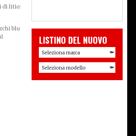
di litio:
erchi blu
ul
LISTINO DEL NUOVO