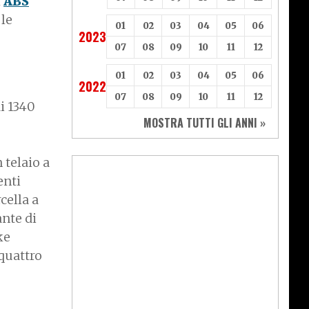
’
ABS
 le
01
02
03
04
05
06
2023
07
08
09
10
11
12
01
02
03
04
05
06
2022
07
08
09
10
11
12
i 1340
MOSTRA TUTTI GLI ANNI »
 telaio a
enti
cella a
nte di
ke
quattro