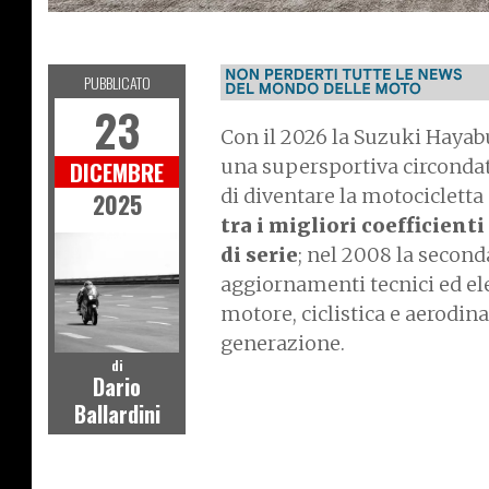
MOTO
PUBBLICATO
23
Con il 2026 la Suzuki Hayabu
una supersportiva circondata
DICEMBRE
di diventare la motocicletta
2025
tra i migliori coefficien
di serie
; nel 2008 la second
aggiornamenti tecnici ed ele
motore, ciclistica e aerodin
generazione.
di
Dario
I
Ballardini
m
a
g