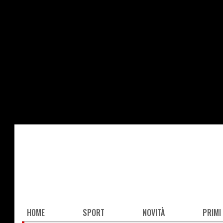
Salta
al
contenuto
principale
Main
HOME
SPORT
NOVITÀ
PRIMI
navigation