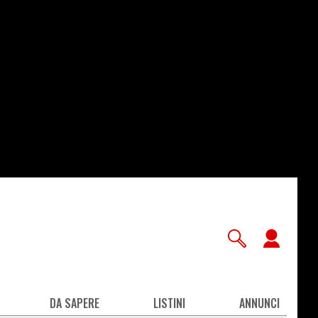
User
accou
men
DA SAPERE
LISTINI
ANNUNCI