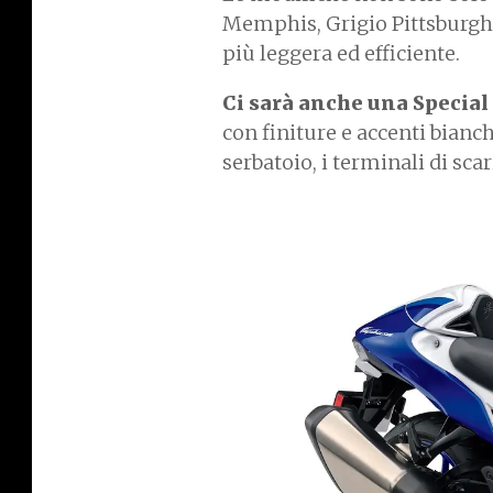
Memphis, Grigio Pittsburgh e 
più leggera ed efficiente.
Ci sarà anche una Special
con finiture e accenti bian
serbatoio, i terminali di sca
I
m
a
g
e