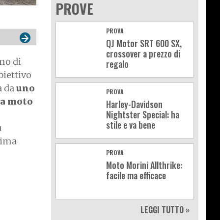
PROVE
PROVA
QJ Motor SRT 600 SX,
crossover a prezzo di
emo di
regalo
biettivo
a da
uno
PROVA
na moto
Harley-Davidson
Nightster Special: ha
stile e va bene
u
tima
PROVA
Moto Morini Allthrike:
facile ma efficace
LEGGI TUTTO »