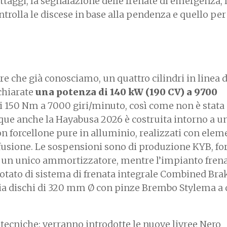
ttaggi, la segnalazione delle frenate di emergenza, l
trolla le discese in base alla pendenza e quello per
 che già conosciamo, un quattro cilindri in linea d
chiarate
una potenza di 140 kW (190 CV) a 9700
i 150 Nm a 7000 giri/minuto, così come non è stata
nque anche la Hayabusa 2026 è costruita intorno a un
n forcellone pure in alluminio, realizzati con elem
r fusione. Le sospensioni sono di produzione KYB, for
 e un unico ammortizzatore, mentre l’impianto frena
tato di sistema di frenata integrale Combined Bra
gia dischi di 320 mm Ø con pinze Brembo Stylema a 
tecniche: verranno introdotte le nuove livree Nero