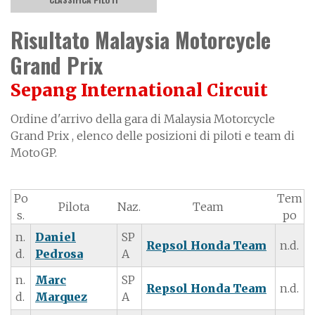
Risultato Malaysia Motorcycle
Grand Prix
Sepang International Circuit
Ordine d'arrivo della gara di Malaysia Motorcycle
Grand Prix , elenco delle posizioni di piloti e team di
MotoGP.
Po
Tem
Pilota
Naz.
Team
s.
po
n.
Daniel
SP
Repsol Honda Team
n.d.
d.
Pedrosa
A
n.
Marc
SP
Repsol Honda Team
n.d.
d.
Marquez
A