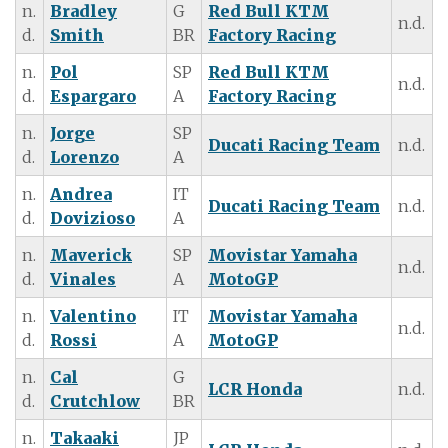
n.
Bradley
G
Red Bull KTM
n.d.
d.
Smith
BR
Factory Racing
n.
Pol
SP
Red Bull KTM
n.d.
d.
Espargaro
A
Factory Racing
n.
Jorge
SP
Ducati Racing Team
n.d.
d.
Lorenzo
A
n.
Andrea
IT
Ducati Racing Team
n.d.
d.
Dovizioso
A
n.
Maverick
SP
Movistar Yamaha
n.d.
d.
Vinales
A
MotoGP
n.
Valentino
IT
Movistar Yamaha
n.d.
d.
Rossi
A
MotoGP
n.
Cal
G
LCR Honda
n.d.
d.
Crutchlow
BR
n.
Takaaki
JP