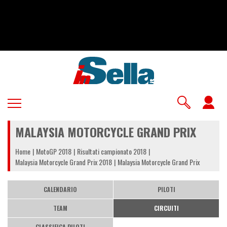
Salta
al
contenuto
principale
U
a
MALAYSIA MOTORCYCLE GRAND PRIX
m
Home
MotoGP 2018
Risultati campionato 2018
Malaysia Motorcycle Grand Prix 2018
Malaysia Motorcycle Grand Prix
CALENDARIO
PILOTI
TEAM
CIRCUITI
CLASSIFICA PILOTI