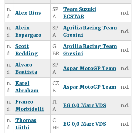
n.
SP
Team Suzuki
Alex Rins
n.d.
d.
A
ECSTAR
n.
Aleix
SP
Aprilia Racing Team
n.d.
d.
Espargaro
A
Gresini
n.
Scott
G
Aprilia Racing Team
n.d.
d.
Redding
BR
Gresini
n.
Alvaro
SP
Aspar MotoGP Team
n.d.
d.
Bautista
A
n.
Karel
CZ
Aspar MotoGP Team
n.d.
d.
Abraham
E
n.
Franco
IT
EG 0,0 Marc VDS
n.d.
d.
Morbidelli
A
n.
Thomas
C
EG 0,0 Marc VDS
n.d.
d.
Lüthi
HE