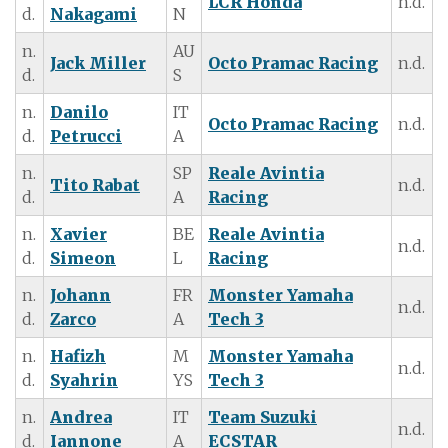
LCR Honda
n.d.
d.
Nakagami
N
n.
AU
Jack Miller
Octo Pramac Racing
n.d.
d.
S
n.
Danilo
IT
Octo Pramac Racing
n.d.
d.
Petrucci
A
n.
SP
Reale Avintia
Tito Rabat
n.d.
d.
A
Racing
n.
Xavier
BE
Reale Avintia
n.d.
d.
Simeon
L
Racing
n.
Johann
FR
Monster Yamaha
n.d.
d.
Zarco
A
Tech 3
n.
Hafizh
M
Monster Yamaha
n.d.
d.
Syahrin
YS
Tech 3
n.
Andrea
IT
Team Suzuki
n.d.
d.
Iannone
A
ECSTAR