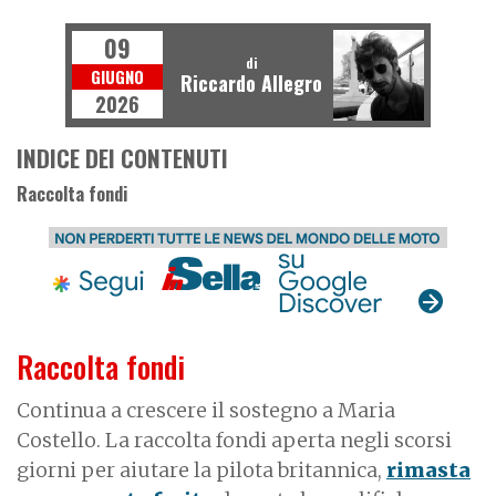
T
O
U
R
I
S
T
T
R
O
P
H
Y
09
di
GIUGNO
Riccardo Allegro
2026
INDICE DEI CONTENUTI
Raccolta fondi
Raccolta fondi
Continua a crescere il sostegno a Maria
Costello. La raccolta fondi aperta negli scorsi
giorni per aiutare la pilota britannica,
rimasta