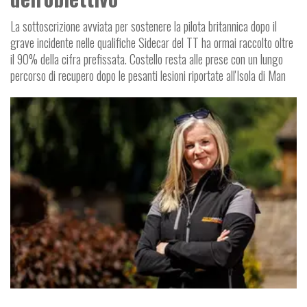
La sottoscrizione avviata per sostenere la pilota britannica dopo il
grave incidente nelle qualifiche Sidecar del TT ha ormai raccolto oltre
il 90% della cifra prefissata. Costello resta alle prese con un lungo
percorso di recupero dopo le pesanti lesioni riportate all'Isola di Man