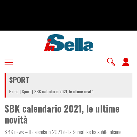
Salta
al
contenuto
principale
U
a
SPORT
m
Home
Sport
SBK calendario 2021, le ultime novità
SBK calendario 2021, le ultime
novità
SBK news – Il calendario 2021 della Superbike ha subito alcune