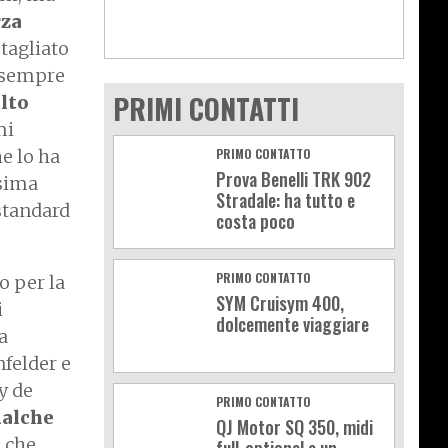
rza
 tagliato
è sempre
PRIMI CONTATTI
lto
mi
he lo ha
PRIMO CONTATTO
Prova Benelli TRK 902
esima
Stradale: ha tutto e
standard
costa poco
PRIMO CONTATTO
o per la
SYM Cruisym 400,
i
dolcemente viaggiare
a
nfelder e
y de
PRIMO CONTATTO
alche
QJ Motor SQ 350, midi
o
che