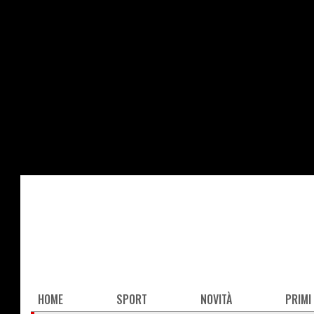
Salta
al
contenuto
principale
Main
HOME
SPORT
NOVITÀ
PRIMI
navigation