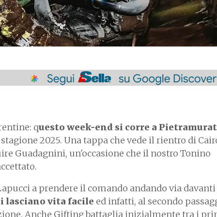
rentine: q
uesto week-end si corre a Pietramura
tagione 2025. Una tappa che vede il rientro di Cair
uire Guadagnini, un'occasione che il nostro Tonino
ccettato.
 Lapucci a prendere il comando andando via davanti a
 lasciano vita facile
ed infatti, al secondo passag
ione. Anche Gifting battaglia inizialmente tra i pr