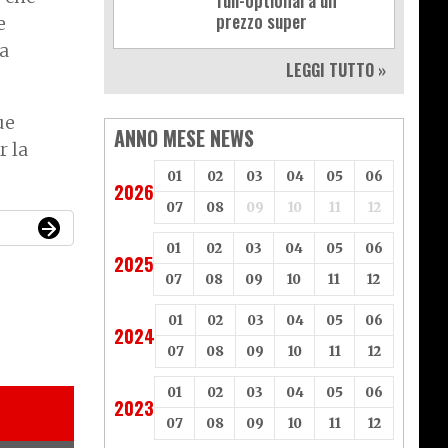
full-optional a un
prezzo super
e
na
LEGGI TUTTO »
ue
ANNO MESE NEWS
r la
01
02
03
04
05
06
2026
07
08
09
10
11
12
01
02
03
04
05
06
2025
07
08
09
10
11
12
01
02
03
04
05
06
2024
07
08
09
10
11
12
01
02
03
04
05
06
2023
07
08
09
10
11
12