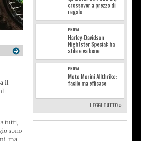
crossover a prezzo di
regalo
PROVA
Harley-Davidson
Nightster Special: ha
stile e va bene
PROVA
Moto Morini Allthrike:
ta
il
facile ma efficace
oli
LEGGI TUTTO »
 tutti,
gio sono
imi, ma