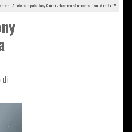
tino - A Febvre la pole, Tony Cairoli veloce ma sfortunato! Orari diretta TV
ony
a
 di