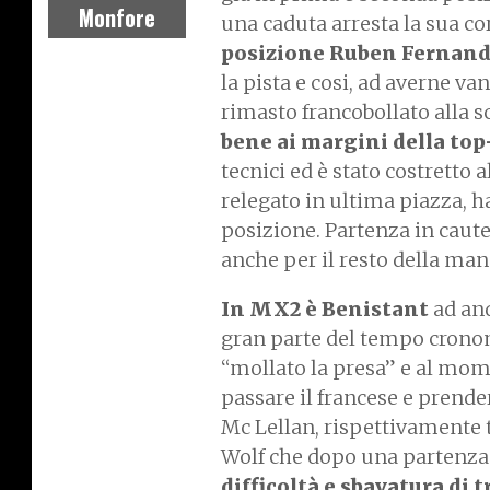
Monfore
una caduta arresta la sua cor
posizione Ruben Fernan
la pista e cosi, ad averne v
rimasto francobollato alla 
bene ai margini della top
tecnici ed è stato costretto 
relegato in ultima piazza, 
posizione. Partenza in caute
anche per il resto della ma
In MX2 è Benistant
ad an
gran parte del tempo cronom
“mollato la presa” e al mome
passare il francese e prende
Mc Lellan, rispettivamente te
Wolf che dopo una partenza
difficoltà e sbavatura d