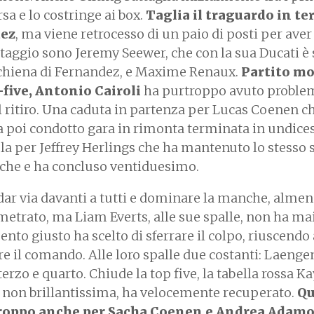
sa e lo costringe ai box.
Taglia il traguardo in te
dez
, ma viene retrocesso di un paio di posti per aver
antaggio sono Jeremy Seewer, che con la sua Ducati 
schiena di Fernandez, e Maxime Renaux.
Partito mo
-five, Antonio Cairoli
ha purtroppo avuto proble
al ritiro. Una caduta in partenza per Lucas Coenen c
ha poi condotto gara in rimonta terminata in undic
la per Jeffrey Herlings che ha mantenuto lo stesso 
nche e ha concluso ventiduesimo.
dar via davanti a tutti e dominare la manche, almen
etrato, ma Liam Everts, alle sue spalle, non ha ma
nto giusto ha scelto di sferrare il colpo, riuscendo 
re il comando. Alle loro spalle due costanti: Laenge
rzo e quarto. Chiude la top five, la tabella rossa Ka
 non brillantissima, ha velocemente recuperato.
Qu
i troppo anche per Sacha Coenen e Andrea Adam