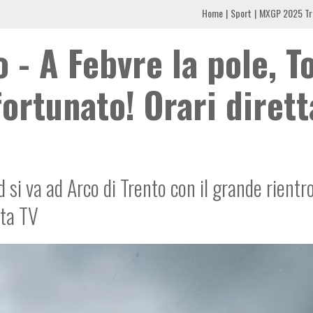
Home
Sport
MXGP 2025 Tren
- A Febvre la pole, T
fortunato! Orari dirett
 si va ad Arco di Trento con il grande rientro
tta TV