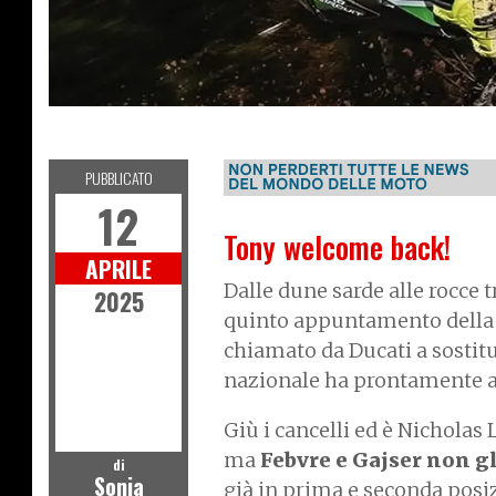
R
D
O
F
F
-
O
A
PUBBLICATO
12
Tony welcome back!
APRILE
Dalle dune sarde alle rocce t
2025
quinto appuntamento della s
chiamato da Ducati a sostit
nazionale ha prontamente a
Giù i cancelli ed è Nicholas
ma
Febvre e Gajser non gli
di
Sonia
già in prima e seconda posiz