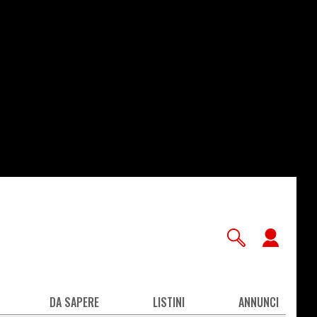
User
accou
men
DA SAPERE
LISTINI
ANNUNCI