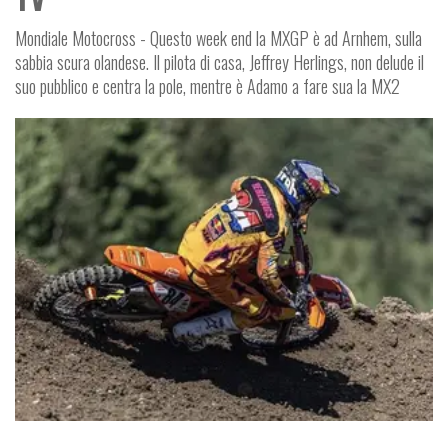
Mondiale Motocross - Questo week end la MXGP è ad Arnhem, sulla
sabbia scura olandese. Il pilota di casa, Jeffrey Herlings, non delude il
suo pubblico e centra la pole, mentre è Adamo a fare sua la MX2
R
D
O
F
F
-
O
A