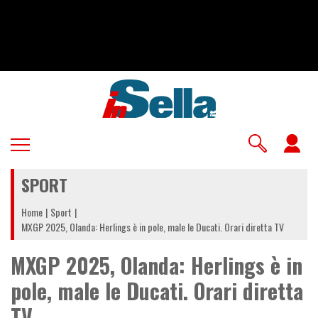
Salta
al
contenuto
principale
U
a
SPORT
m
Home
Sport
MXGP 2025, Olanda: Herlings è in pole, male le Ducati. Orari diretta TV
MXGP 2025, Olanda: Herlings è in
pole, male le Ducati. Orari diretta
TV