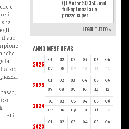
QJ Motor SQ 350, midi
che è
full-optional a un
o si
prezzo super
a sua
LEGGI TUTTO »
egli
 il suo
campione
ANNO MESE NEWS
manche
01
02
03
04
05
06
s la
2026
lla top
07
08
09
10
11
12
 piazza.
01
02
03
04
05
06
2025
07
08
09
10
11
12
 basso,
lico
01
02
03
04
05
06
2024
di
07
08
09
10
11
12
a 31 i
01
02
03
04
05
06
2023