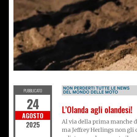
R
D
O
F
F
-
O
A
PUBBLICATO
24
L’Olanda agli olandesi!
AGOSTO
Al via della prima manche d
2025
ma Jeffrey Herlings non gli 