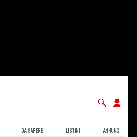
User
accou
men
DA SAPERE
LISTINI
ANNUNCI