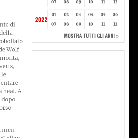
07
08
09
10
11
12
01
02
03
04
05
06
2022
nte di
07
08
09
10
11
12
della
MOSTRA TUTTI GLI ANNI »
cobollato
de Wolf
rimonta,
verts,
 le
mentare
 heat. A
e dopo
corso
in men