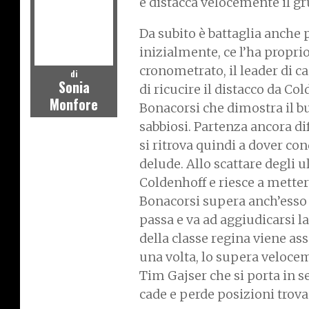
e distacca velocemente il g
Da subito è battaglia anche p
inizialmente, ce l’ha propri
cronometrato, il leader di c
di
Sonia
di ricucire il distacco da Co
Monfore
Bonacorsi che dimostra il bu
sabbiosi. Partenza ancora di
si ritrova quindi a dover co
delude. Allo scattare degli u
Coldenhoff e riesce a metter
Bonacorsi supera anch’esso C
passa e va ad aggiudicarsi l
della classe regina viene a
una volta, lo supera veloce
Tim Gajser che si porta in 
cade e perde posizioni trov