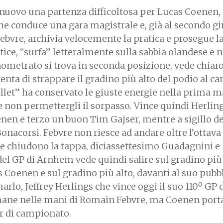
uovo una partenza difficoltosa per Lucas Coenen, 
he conduce una gara magistrale e, già al secondo gir
ebvre, archivia velocemente la pratica e prosegue l
tice, “surfa” letteralmente sulla sabbia olandese e n
ometrato si trova in seconda posizione, vede chiaro
 tenta di strappare il gradino più alto del podio al 
ullet” ha conservato le giuste energie nella prima 
 e non permettergli il sorpasso. Vince quindi Herling
nen e terzo un buon Tim Gajser, mentre a sigillo de
onacorsi. Febvre non riesce ad andare oltre l’ottava
à e chiudono la tappa, diciassettesimo Guadagnini e
del GP di Arnhem vede quindi salire sul gradino più
 Coenen e sul gradino più alto, davanti al suo pubb
lo, Jeffrey Herlings che vince oggi il suo 110º GP 
imane nelle mani di Romain Febvre, ma Coenen porta 
er di campionato.