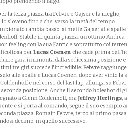
ruppo prendendo il largo.
er la terza piazza tra Febvre e Gajser e la meglio,
o lo sloveno fino a che, verso la metà del tempo
ampionato cambia passo, si mette Gajser alle spalle 
ldenhoff. Stabile in quinta piazza, un ottimo Andrea
on feeling con la sua Fantic e soprattutto coi terren
fficoltosa per
Lucas Coenen
che cade prima dell’h
ndurre gara in rimonta dalla sedicesima posizione e
ltimi tre giri succede l’incredibile: Febvre raggiunge
selo alle spalle e Lucas Coenen, dopo aver vinto la 
oldenhoff e nel corso del last lap, allunga su Febvre
a seconda posizione. Anche il secondo holeshot di g
ssegnato a Glenn Coldenhoff, ma
Jeffrey Herlings
, 
mente e si porta al comando, segue il suo esempio 
seconda piazza. Romain Febvre, terzo al primo pass
andosi decimo, in quello successivo.