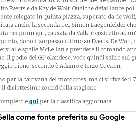
ato e si ritrova quarto. É un sorprendente Camden 
to Everts e da Kay de Wolf. Qualche défaillance poi 
mente relegato in quinta piazza, superato da de Wol
icata anche la seconda per Simon Laegenfelder ch
a nei primi giri, causata da Valk, è costretto ad un’
quinto, dopo il sorpasso ultimo su Everts. De Wolf, 
tersi alle spalle McLellan e prendere il comando an
. Il podio del GP olandese, vede quindi salire sul 
teggio pieno, secondo è Adamo e terzo Coenen.
 per la carovana del motocross, ma ci si rivede il 7
 il diciottesimo round della stagione.
 completo e
qui
per la classifica aggiornata.