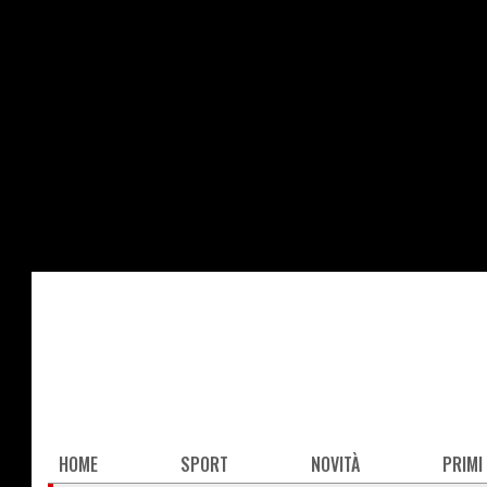
Salta
al
contenuto
principale
Main
HOME
SPORT
NOVITÀ
PRIMI
navigation