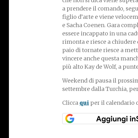
che non si dica viene super
a prendere il comando, segui
figlio d’arte e viene veloce
e Sacha Coenen. Gara compl
essere incappato in una cadut
rimonta e riesce a chiudere 
paio di tornate riesce a met
vincere anche questa manche
più alto Kay de Wolf, a pun
Weekend di pausa il prossimo
settembre dalla Turchia, per
Clicca
qui
per il calendario