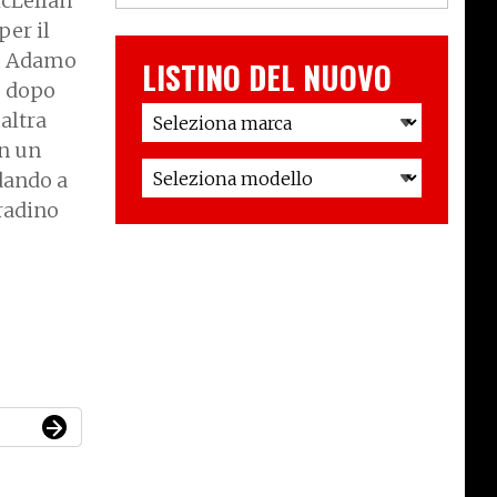
McLellan
per il
f, Adamo
LISTINO DEL NUOVO
e dopo
altra
in un
dando a
gradino