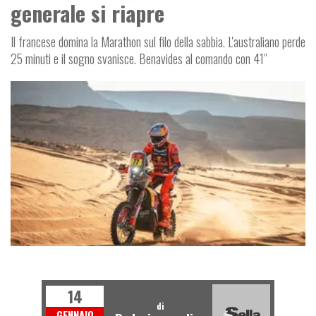
generale si riapre
Il francese domina la Marathon sul filo della sabbia. L'australiano perde
25 minuti e il sogno svanisce. Benavides al comando con 41"
R
D
O
F
F
-
O
A
14
di
GENNAIO