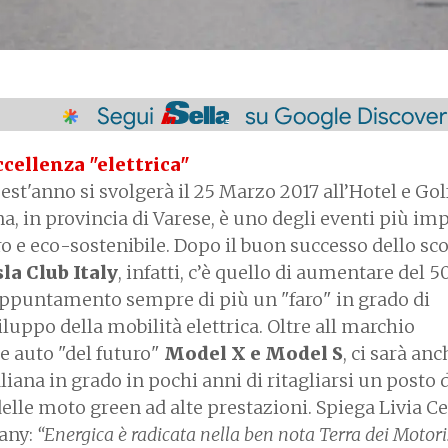
ccellenza "elettrica"
uest'anno si svolgerà il 25 Marzo 2017 all’Hotel e Gol
na, in provincia di Varese, è uno degli eventi più im
ro e eco-sostenibile. Dopo il buon successo dello sc
la Club Italy
, infatti, c’è quello di aumentare del 5
'appuntamento sempre di più un "faro" in grado di
iluppo della mobilità elettrica. Oltre all marchio
e auto "del futuro"
Model X e Model S
, ci sarà anc
aliana in grado in pochi anni di ritagliarsi un posto 
lle moto green ad alte prestazioni. Spiega Livia Ce
any:
“Energica è radicata nella ben nota Terra dei Motori: