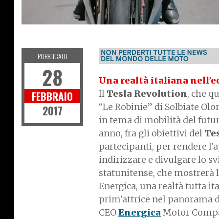
NEWS
PUBBLICATO
28
Una realtà italiana nell'e
Il
Tesla Revolution
, che q
FEBBRAIO
“Le Robinie” di Solbiate Olo
2017
in tema di mobilità del futu
anno, fra gli obiettivi del
Tes
partecipanti, per rendere l
indirizzare e divulgare lo sv
statunitense, che mostrerà l
Energica, una realtà tutta it
prim'attrice nel panorama de
CEO
Energica
Motor Comp