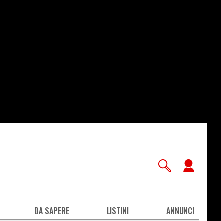
User
accou
men
DA SAPERE
LISTINI
ANNUNCI