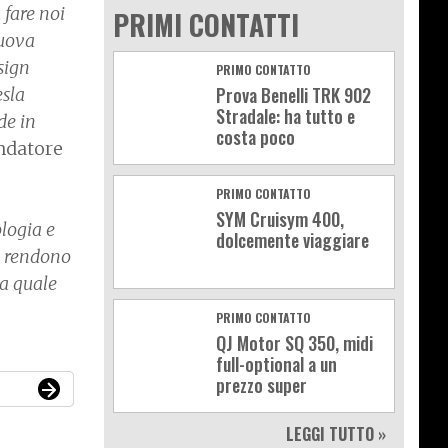
 fare noi
PRIMI CONTATTI
nuova
sign
PRIMO CONTATTO
Prova Benelli TRK 902
esla
Stradale: ha tutto e
de in
costa poco
ondatore
PRIMO CONTATTO
SYM Cruisym 400,
ologia e
dolcemente viaggiare
la rendono
da quale
PRIMO CONTATTO
QJ Motor SQ 350, midi
full-optional a un
prezzo super
LEGGI TUTTO »