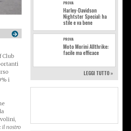
PROVA
Harley-Davidson
Nightster Special: ha
stile e va bene
PROVA
Moto Morini Allthrike:
facile ma efficace
f Club
portanti
orso
LEGGI TUTTO »
0% i
he
da
volini,
 il nostro