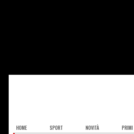
Salta
al
contenuto
principale
Main
HOME
SPORT
NOVITÀ
PRIMI
navigation