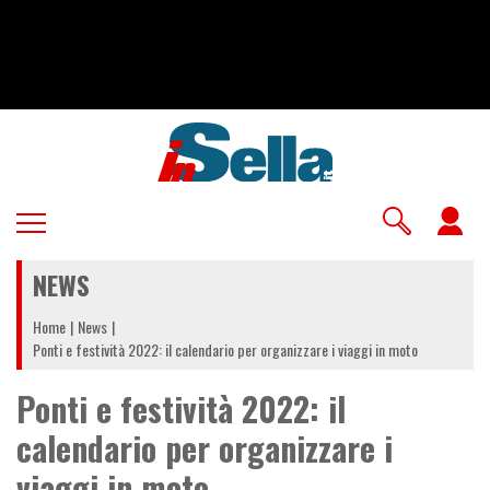
Salta
al
contenuto
principale
U
a
NEWS
m
Home
News
Ponti e festività 2022: il calendario per organizzare i viaggi in moto
Ponti e festività 2022: il
calendario per organizzare i
viaggi in moto