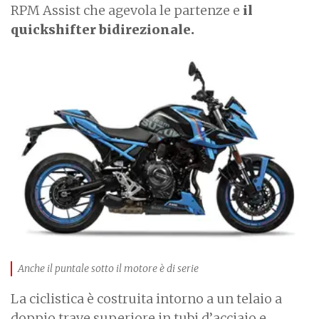
RPM Assist che agevola le partenze e
il
quickshifter bidirezionale.
I
m
a
g
e
Anche il puntale sotto il motore è di serie
La ciclistica è costruita intorno a un telaio a
doppio trave superiore in tubi d’acciaio e