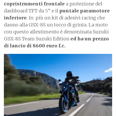
copristrumenti frontale
a protezione del
dashboard TFT da 5” e il
puntale paramotore
inferiore
. In
più un kit di adesivi racing che
danno alla GSX-8S un tocco di grinta. La moto
con questo allestimento è denominata Suzuki
GSX-8S Team Suzuki Edition
ed ha un prezzo
di lancio di 8600 euro f.c.
I
m
a
g
e