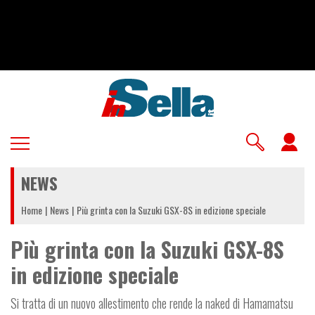
Salta
al
contenuto
principale
U
a
NEWS
m
Home
News
Più grinta con la Suzuki GSX-8S in edizione speciale
Più grinta con la Suzuki GSX-8S
in edizione speciale
Si tratta di un nuovo allestimento che rende la naked di Hamamatsu