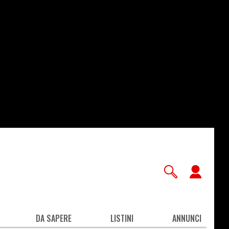
User
accou
men
DA SAPERE
LISTINI
ANNUNCI