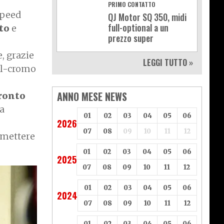
PRIMO CONTATTO
Speed
QJ Motor SQ 350, midi
full-optional a un
to
e
prezzo super
, grazie
LEGGI TUTTO »
hel-cromo
ANNO MESE NEWS
pronto
a
01
02
03
04
05
06
2026
07
08
09
10
11
12
mettere
01
02
03
04
05
06
2025
07
08
09
10
11
12
01
02
03
04
05
06
2024
07
08
09
10
11
12
01
02
03
04
05
06