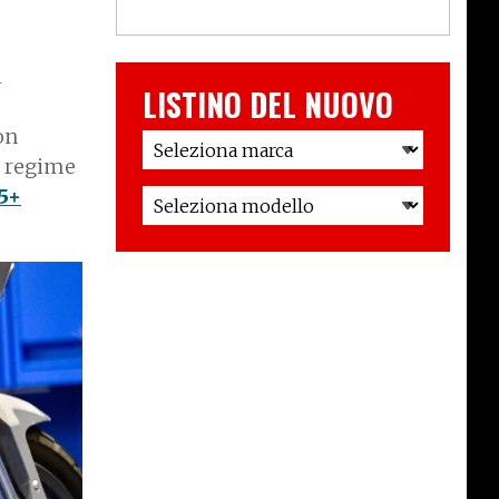
l
LISTINO DEL NUOVO
on
n regime
5+