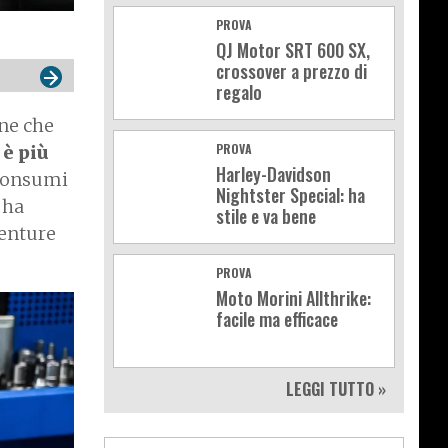
PROVA
QJ Motor SRT 600 SX,
crossover a prezzo di
regalo
one che
PROVA
 è più
Harley-Davidson
 consumi
Nightster Special: ha
 ha
stile e va bene
venture
PROVA
Moto Morini Allthrike:
facile ma efficace
LEGGI TUTTO »