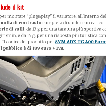
ude il kit
per montare "plug&play" il variatore, all'interno de
molla di contrasto
completa di spider con carico
rie di rulli
: da 13 g per una taratura più sportiva c
iri/min; e da 14 g, per una risposta più turistica co
. Il codice del prodotto per
SYM ADX TG 400 Euro
al pubblico è di 189 euro + IVA
.