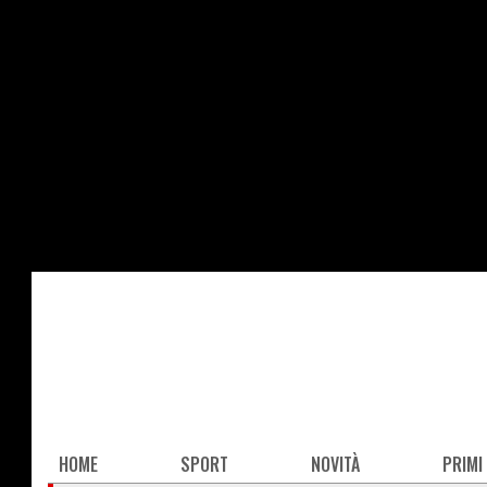
Salta
al
contenuto
principale
Main
HOME
SPORT
NOVITÀ
PRIMI
navigation