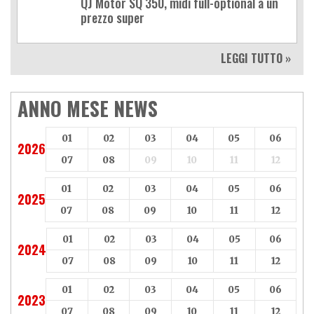
QJ Motor SQ 350, midi full-optional a un
prezzo super
LEGGI TUTTO »
ANNO MESE NEWS
01
02
03
04
05
06
2026
07
08
09
10
11
12
01
02
03
04
05
06
2025
07
08
09
10
11
12
01
02
03
04
05
06
2024
07
08
09
10
11
12
01
02
03
04
05
06
2023
07
08
09
10
11
12