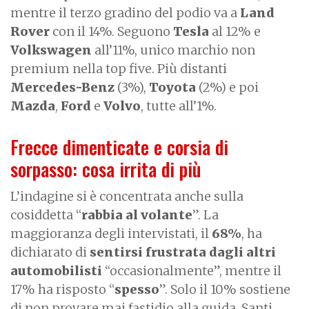
mentre il terzo gradino del podio va a
Land
Rover
con il 14%. Seguono
Tesla
al 12% e
Volkswagen
all’11%, unico marchio non
premium nella top five. Più distanti
Mercedes-Benz
(3%),
Toyota
(2%) e poi
Mazda
,
Ford
e
Volvo
, tutte all’1%.
Frecce dimenticate e corsia di
sorpasso: cosa irrita di più
L’indagine si è concentrata anche sulla
cosiddetta “
rabbia al volante
”. La
maggioranza degli intervistati, il
68%
, ha
dichiarato di
sentirsi frustrata dagli altri
automobilisti
“occasionalmente”, mentre il
17% ha risposto “
spesso
”. Solo il 10% sostiene
di non provare mai fastidio alla guida. Santi.