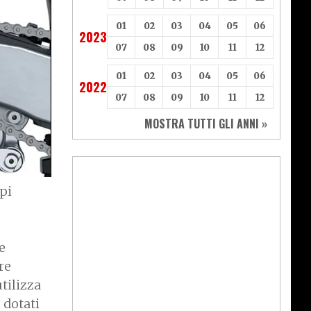
01
02
03
04
05
06
2023
07
08
09
10
11
12
01
02
03
04
05
06
2022
07
08
09
10
11
12
MOSTRA TUTTI GLI ANNI »
pi
e
re
utilizza
 dotati