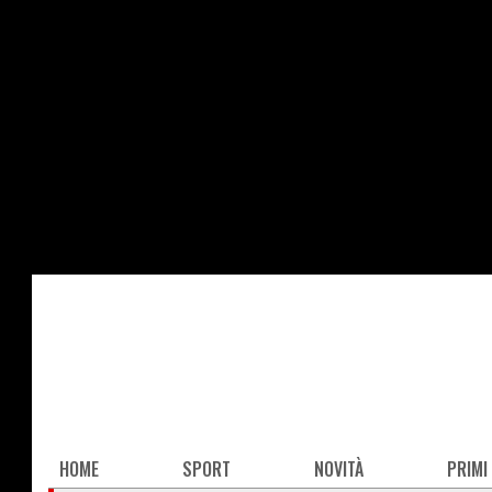
Salta
al
contenuto
principale
Main
HOME
SPORT
NOVITÀ
PRIMI
navigation