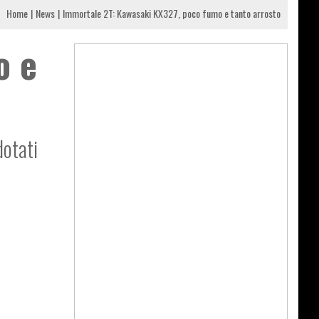
Home
News
Immortale 2T: Kawasaki KX327, poco fumo e tanto arrosto
o e
dotati