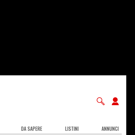
User
accou
men
DA SAPERE
LISTINI
ANNUNCI