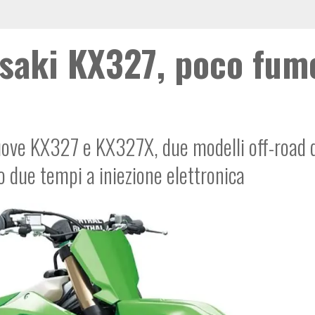
saki KX327, poco fum
 nuove KX327 e KX327X, due modelli off-road 
 due tempi a iniezione elettronica