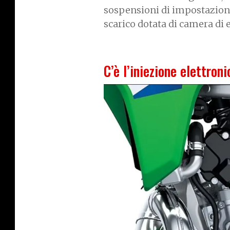
sospensioni di impostazione
scarico dotata di camera di e
C’è l’iniezione elettroni
I
m
a
g
e