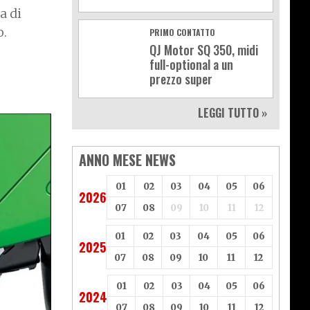
a di
o.
PRIMO CONTATTO
QJ Motor SQ 350, midi
full-optional a un
prezzo super
LEGGI TUTTO »
ANNO MESE NEWS
01
02
03
04
05
06
2026
07
08
09
10
11
12
01
02
03
04
05
06
2025
07
08
09
10
11
12
01
02
03
04
05
06
2024
07
08
09
10
11
12