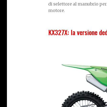
di selettore al manubrio per
motore.
KX327X: la versione ded
I
m
a
g
e