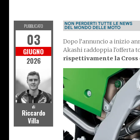
MOTO
PUBBLICATO
03
Dopo l’annuncio a inizio ann
Akashi raddoppia l'offerta t
GIUGNO
rispettivamente la Cross 
2026
I
m
a
g
e
di
Riccardo
Villa