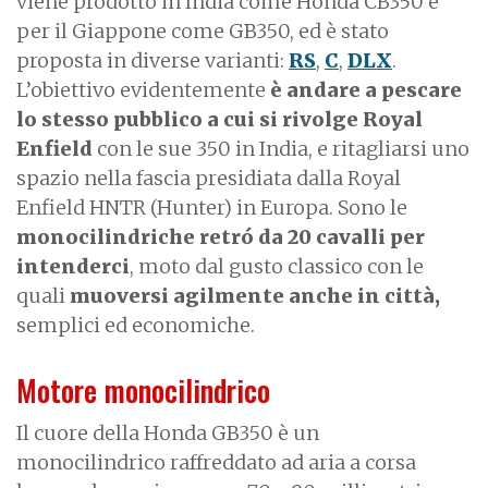
viene prodotto in India come Honda CB350 e
per il Giappone come GB350, ed è stato
proposta in diverse varianti:
RS
,
C
,
DLX
.
L’obiettivo evidentemente
è andare a pescare
lo stesso pubblico a cui si rivolge Royal
Enfield
con le sue 350 in India, e ritagliarsi uno
spazio nella fascia presidiata dalla Royal
Enfield HNTR (Hunter) in Europa. Sono le
monocilindriche retr
ó
da 20 cavalli per
intenderci
, moto dal gusto classico con le
quali
muoversi agilmente anche in città,
semplici ed economiche.
Motore monocilindrico
Il cuore della Honda GB350 è un
monocilindrico raffreddato ad aria a corsa