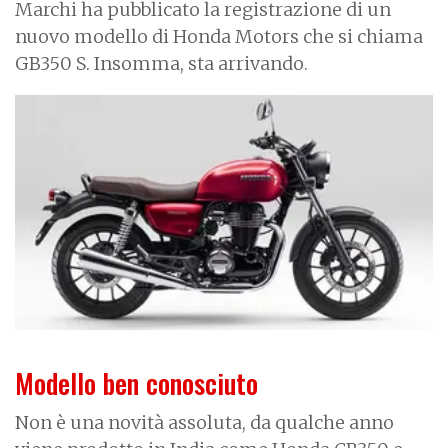
Marchi ha pubblicato la registrazione di un
nuovo modello di Honda Motors che si chiama
GB350 S. Insomma, sta arrivando.
I
m
a
g
e
Modello ben conosciuto
Non è una novità assoluta, da qualche anno