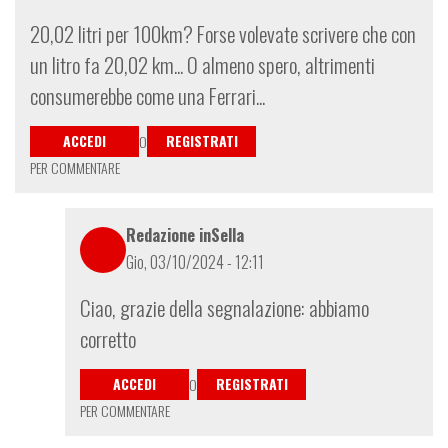
20,02 litri per 100km? Forse volevate scrivere che con
un litro fa 20,02 km... O almeno spero, altrimenti
consumerebbe come una Ferrari...
ACCEDI
REGISTRATI
O
PER COMMENTARE
Redazione inSella
Gio, 03/10/2024 - 12:11
In
Ciao, grazie della segnalazione: abbiamo
risposta
corretto
a
%AutoEntityLabel:
ACCEDI
REGISTRATI
O
8edd9980-
PER COMMENTARE
6a8d-
416a-