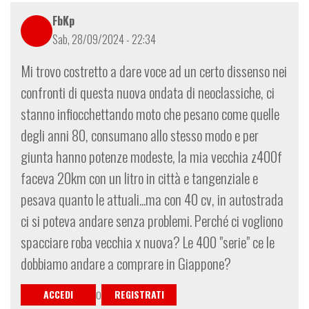
bce4-
FbKp
a6251d7403a8%
Sab, 28/09/2024 - 22:34
di
giangiweb
Mi trovo costretto a dare voce ad un certo dissenso nei
confronti di questa nuova ondata di neoclassiche, ci
stanno infiocchettando moto che pesano come quelle
degli anni 80, consumano allo stesso modo e per
giunta hanno potenze modeste, la mia vecchia z400f
faceva 20km con un litro in città e tangenziale e
pesava quanto le attuali...ma con 40 cv, in autostrada
ci si poteva andare senza problemi. Perché ci vogliono
spacciare roba vecchia x nuova? Le 400 "serie" ce le
dobbiamo andare a comprare in Giappone?
ACCEDI
REGISTRATI
O