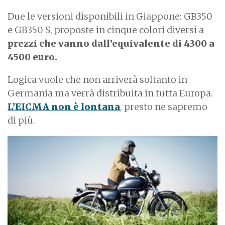
Due le versioni disponibili in Giappone: GB350
e GB350 S, proposte in cinque colori diversi a
prezzi che vanno dall’equivalente di 4300 a
4500 euro.
Logica vuole che non arriverà soltanto in
Germania ma verrà distribuita in tutta Europa.
L’EICMA non è lontana
, presto ne sapremo
di più.
I
m
a
g
e