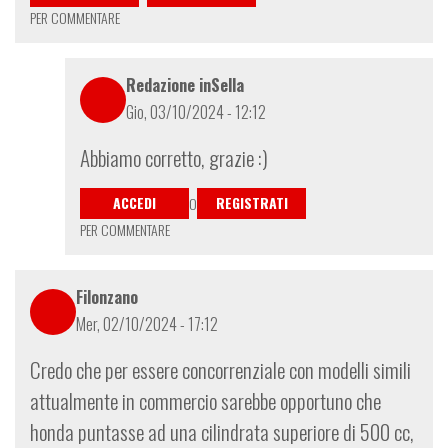
PER COMMENTARE
Redazione inSella
Gio, 03/10/2024 - 12:12
In
Abbiamo corretto, grazie :)
risposta
a
ACCEDI
REGISTRATI
O
%AutoEntityLabel:
PER COMMENTARE
c2458559-
c4ae-
Filonzano
4634-
8180-
Mer, 02/10/2024 - 17:12
8acad20f7232%
Credo che per essere concorrenziale con modelli simili
di
Liso
attualmente in commercio sarebbe opportuno che
honda puntasse ad una cilindrata superiore di 500 cc,