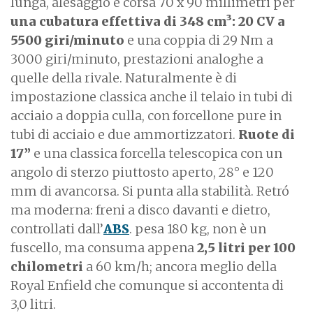
lunga, alesaggio e corsa 70 x 90 millimetri per
una cubatura effettiva di 348 cm³: 20 CV a
5500 giri/minuto
e una coppia di 29 Nm a
3000 giri/minuto, prestazioni analoghe a
quelle della rivale. Naturalmente è di
impostazione classica anche il telaio in tubi di
acciaio a doppia culla, con forcellone pure in
tubi di acciaio e due ammortizzatori.
Ruote di
17”
e una classica forcella telescopica con un
angolo di sterzo piuttosto aperto, 28° e 120
mm di avancorsa. Si punta alla stabilità. Retr
ó
ma moderna: freni a disco davanti e dietro,
controllati dall’
ABS
. pesa 180 kg, non è un
fuscello, ma consuma appena
2,5 litri per 100
chilometri
a 60 km/h; ancora meglio della
Royal Enfield che comunque si accontenta di
3,0 litri.