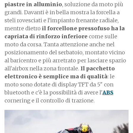
piastre in alluminio
, soluzione da moto più
grandi. Davanti è in bella mostra la forcella a
steli rovesciati e l'impianto frenante radiale,
mentre dietro
il forcellone pressofuso ha la
capriata di rinforzo inferiore
come sulle
moto da corsa. Tanta attenzione anche nel
posizionamento del serbatoio, montato vicino
al baricentro e più arretrato per lasciare spazio
all'airbox nella zona frontale.
Il pacchetto
elettronico è semplice ma di qualità
: le
moto sono dotate di display TFT da 5" con
bluetooth e c'è la possibilità di avere l'
ABS
cornering e il controllo di trazione.
I
m
a