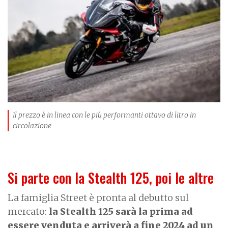
g
e
Il prezzo è in linea con le più performanti ottavo di litro in
circolazione
Si parte con la Stealth 125, poi le altre
La famiglia Street è pronta al debutto sul
mercato:
la Stealth 125 sarà la prima ad
essere venduta e arriverà a fine 2024 ad un