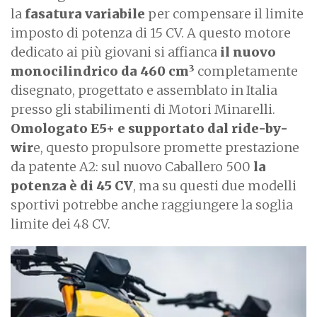
la
fasatura variabile
per compensare il limite
imposto di potenza di 15 CV. A questo motore
dedicato ai più giovani si affianca
il nuovo
3
monocilindrico da 460 cm
completamente
disegnato, progettato e assemblato in Italia
presso gli stabilimenti di Motori Minarelli.
Omologato E5+ e supportato dal ride-by-
wir
e, questo propulsore promette prestazione
da patente A2: sul nuovo Caballero 500
la
potenza è di 45 CV
, ma su questi due modelli
sportivi potrebbe anche raggiungere la soglia
limite dei 48 CV.
I
m
a
g