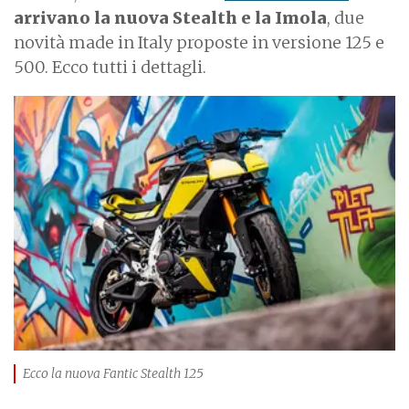
arrivano la nuova Stealth e la Imola
, due
novità made in Italy proposte in versione 125 e
500. Ecco tutti i dettagli.
I
m
a
g
e
Ecco la nuova Fantic Stealth 125