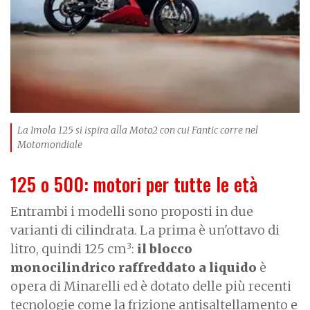
e
La Imola 125 si ispira alla Moto2 con cui Fantic corre nel
Motomondiale
125 o 500: motori per tutte le età
Entrambi i modelli sono proposti in due
varianti di cilindrata. La prima è un'ottavo di
3
litro, quindi 125 cm
:
il blocco
monocilindrico raffreddato a liquido
è
opera di Minarelli ed è dotato delle più recenti
tecnologie come la frizione antisaltellamento e