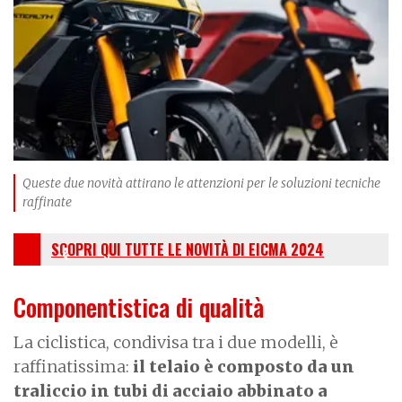
e
Queste due novità attirano le attenzioni per le soluzioni tecniche
raffinate
SCOPRI QUI TUTTE LE NOVITÀ DI EICMA 2024
Componentistica di qualità
La ciclistica, condivisa tra i due modelli, è
raffinatissima:
il telaio è composto da un
traliccio in tubi di acciaio abbinato a