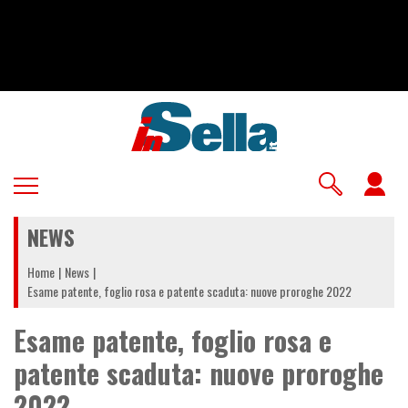
Salta
al
contenuto
principale
U
a
NEWS
m
Home
News
Esame patente, foglio rosa e patente scaduta: nuove proroghe 2022
Esame patente, foglio rosa e
patente scaduta: nuove proroghe
2022