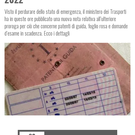
Visto il perdurare dello stato di emergenza, il ministero dei Trasporti
ha in queste ore pubblicato una nuova nota relativa all’ulteriore
proroga per ciò che concerne patenti di guida, foglio rosa e domande
d’esame in scadenza. Ecco i dettagli
I
P
O
L
I
T
I
C
A
E
T
R
A
S
P
O
R
T