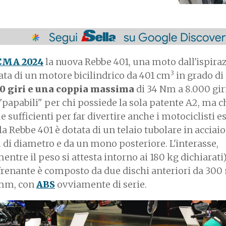
CMA 2024
la nuova Rebbe 401, una moto dall'ispira
3
ata di un motore bicilindrico da 401 cm
in grado di
00 giri e una coppia massima
di 34 Nm a 8.000 giri
 "papabili" per chi possiede la sola patente A2, ma c
ufficienti per far divertire anche i motociclisti es
, la Rebbe 401 è dotata di un telaio tubolare in acciai
 di diametro e da un mono posteriore. L'interasse,
mentre il peso si attesta intorno ai 180 kg dichiarati)
a frenante è composto da due dischi anteriori da 30
 mm, con
ABS
ovviamente di serie.