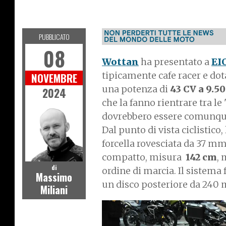
MOTO
PUBBLICATO
08
Wottan
ha presentato a
EI
tipicamente cafe racer e dot
NOVEMBRE
una potenza di
43 CV a 9.5
2024
che la fanno rientrare tra le
dovrebbero essere comunque s
Dal punto di vista ciclistico
forcella rovesciata da 37 mm
compatto, misura
142 cm
, 
di
ordine di marcia. Il sistem
Massimo
un disco posteriore da 240
Miliani
I
m