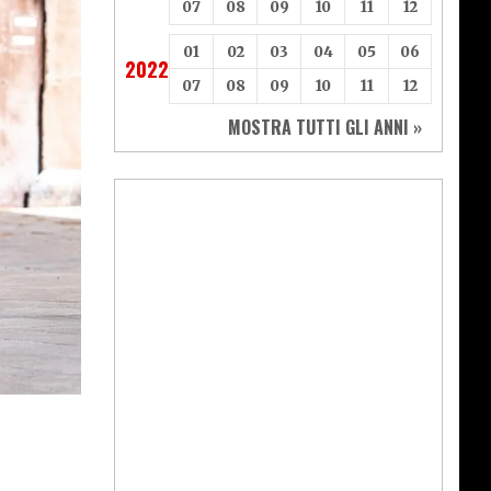
07
08
09
10
11
12
01
02
03
04
05
06
2022
07
08
09
10
11
12
MOSTRA TUTTI GLI ANNI »