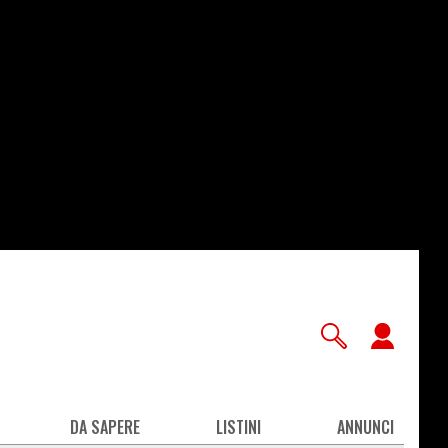
User
accou
men
DA SAPERE
LISTINI
ANNUNCI