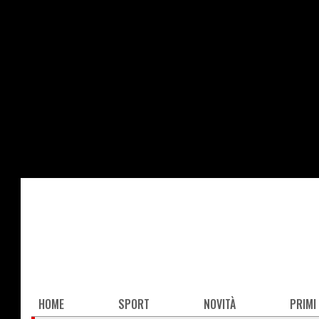
Salta
al
contenuto
principale
Main
HOME
SPORT
NOVITÀ
PRIMI
navigation