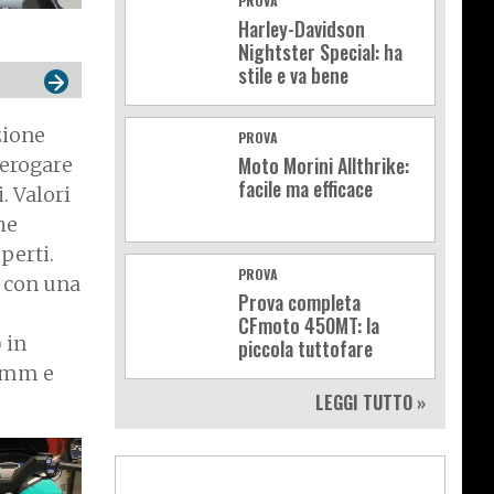
PROVA
Harley-Davidson
Nightster Special: ha
stile e va bene
zione
PROVA
Moto Morini Allthrike:
 erogare
facile ma efficace
. Valori
he
perti.
PROVA
o con una
Prova completa
CFmoto 450MT: la
 in
piccola tuttofare
0 mm e
LEGGI TUTTO »