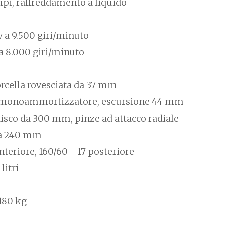
mpi, raffreddamento a liquido
 a 9.500 giri/minuto
 8.000 giri/minuto
o
orcella rovesciata da 37 mm
: monoammortizzatore, escursione 44 mm
disco da 300 mm, pinze ad attacco radiale
da 240 mm
nteriore, 160/60 - 17 posteriore
litri
 180 kg