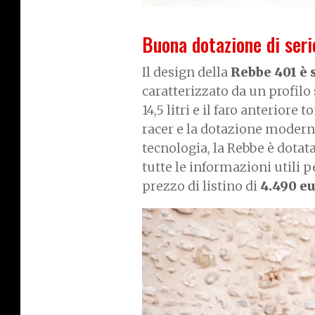
Buona dotazione di seri
Il design della
Rebbe 401 è 
caratterizzato da un profilo
14,5 litri e il faro anteriore
racer e la dotazione moderna
tecnologia, la Rebbe è dotat
tutte le informazioni utili p
prezzo di listino di
4.490 e
I
m
a
g
e