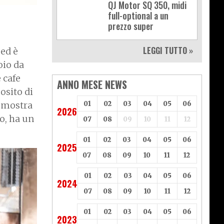
QJ Motor SQ 350, midi
full-optional a un
prezzo super
LEGGI TUTTO »
ed è
oio da
e cafe
ANNO MESE NEWS
osito di
01
02
03
04
05
06
 mostra
2026
so, ha un
07
08
09
10
11
12
01
02
03
04
05
06
2025
07
08
09
10
11
12
01
02
03
04
05
06
2024
07
08
09
10
11
12
01
02
03
04
05
06
2023