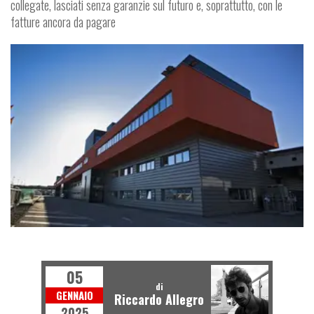
collegate, lasciati senza garanzie sul futuro e, soprattutto, con le
fatture ancora da pagare
I
D
U
S
T
R
I
A
E
F
I
N
A
N
Z
N
A
05
di
GENNAIO
Riccardo Allegro
2025