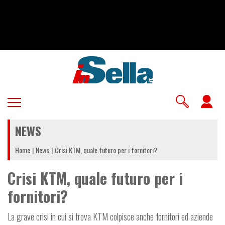
Salta
al
contenuto
principale
U
a
NEWS
m
Home
News
Crisi KTM, quale futuro per i fornitori?
Crisi KTM, quale futuro per i
fornitori?
La grave crisi in cui si trova KTM colpisce anche fornitori ed aziende